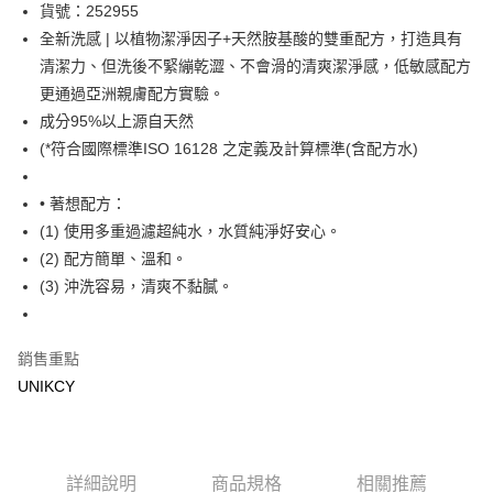
LINE Pay
貨號：252955
全新洗感 | 以植物潔淨因子+天然胺基酸的雙重配方，打造具有
Apple Pay
清潔力、但洗後不緊繃乾澀、不會滑的清爽潔淨感，低敏感配方
街口支付
更通過亞洲親膚配方實驗。
成分95%以上源自天然
悠遊付
(*符合國際標準ISO 16128 之定義及計算標準(含配方水)
Google Pay
• 著想配方：
運送方式
(1) 使用多重過濾超純水，水質純淨好安心。
7-11取貨付款［需3-5個工作天不含預購商品］
(2) 配方簡單、溫和。
(3) 沖洗容易，清爽不黏膩。
每筆NT$70，滿NT$499(含以上)免運費
付款後7-11取貨［需3-5個工作天不含預購商品］
每筆NT$70，滿NT$499(含以上)免運費
銷售重點
UNIKCY
宅配［需2-3個工作天不含預購商品］
每筆NT$100，滿NT$799(含以上)免運費
詳細說明
商品規格
相關推薦