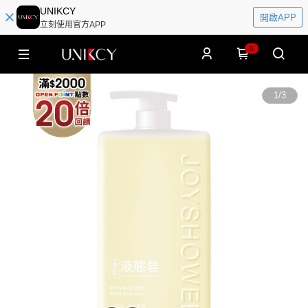
UNIKCY
開啟APP
立刻使用官方APP
0
1
/
3