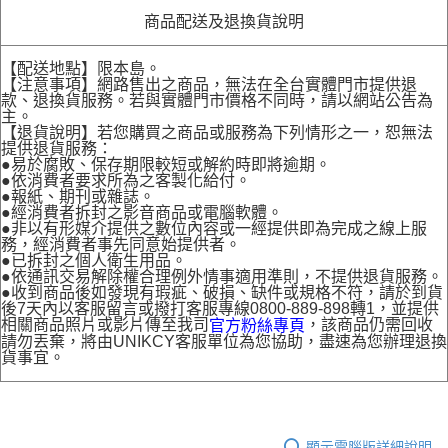
商品配送及退換貨說明
【配送地點】限本島。
【注意事項】網路售出之商品，無法在全台實體門市提供退
款、退換貨服務。若與實體門市價格不同時，請以網站公告為
主。
【退貨說明】若您購買之商品或服務為下列情形之一，恕無法
提供退貨服務：
●易於腐敗、保存期限較短或解約時即將逾期。
●依消費者要求所為之客製化給付。
●報紙、期刊或雜誌。
●經消費者拆封之影音商品或電腦軟體。
●非以有形媒介提供之數位內容或一經提供即為完成之線上服
務，經消費者事先同意始提供者。
●已拆封之個人衛生用品。
●依通訊交易解除權合理例外情事適用準則，不提供退貨服務。
●收到商品後如發現有瑕疵、破損、缺件或規格不符，請於到貨
後7天內以客服留言或撥打客服專線0800-889-898轉1，並提供
相關商品照片或影片傳至我司
，該商品仍需回收
官方粉絲專頁
請勿丟棄，將由UNIKCY客服單位為您協助，盡速為您辦理退換
貨事宜。
顯示電腦版詳細說明