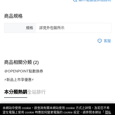
商品規格
規格
詳見外包裝所示
客服
商品相關分類 (2)
🪙OPENPOINT點數換券
⚡新品上市享優惠⚡
本分類熱銷
全站排行
本網站中使用 cookie，欲查詢有關本網站使用 cookie 方式之詳情，及若您不希
熱門標籤
望在電腦上使用 cookie 時應如何變更電腦的 cookie 設定，請參閱本網站「
隱私