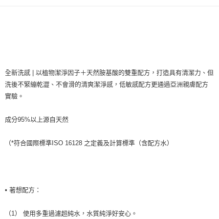
全新洗感 | 以植物潔淨因子＋天然胺基酸的雙重配方，打造具有清潔力、但
洗後不緊繃乾澀、不會滑的清爽潔淨感，低敏感配方更通過亞洲親膚配方
實驗。
成分95%以上源自天然
（*符合國際標準ISO 16128 之定義及計算標準（含配方水）
• 著想配方：
（1） 使用多重過濾超純水，水質純淨好安心。