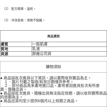
（2） 配方簡單、溫和。
（3） 沖洗容易，清爽不黏膩。
商品資訊
一般肌膚
膚質
乳液
質地
原廠公司貨
貨源
購物須知
● 商品採批次進貨以下資訊，請以實際收到實品為主。
１．圖片刊載之製造/有效日期僅供參考。
２．部分商品為多產地進口品，產地會因進貨批次有所差
異，隨機出貨。
● 商品採批次進貨，隨機出貨無法指定效期，請以收到實際商品
的效期為主。
● 商品出貨均至少提供6個月以上效期之商品。