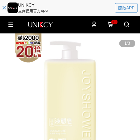
UNIKCY
開啟APP
立刻使用官方APP
0
1
/
3