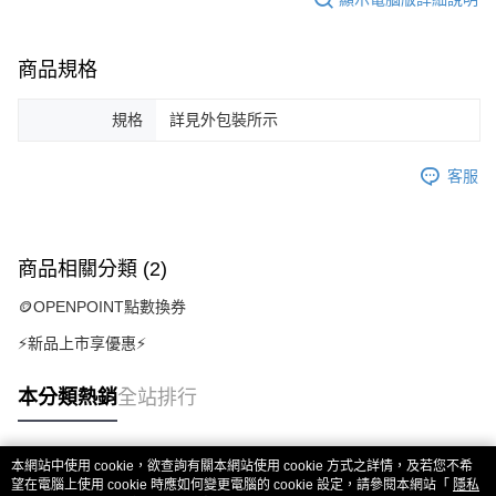
商品規格
規格
詳見外包裝所示
客服
商品相關分類 (2)
🪙OPENPOINT點數換券
⚡新品上市享優惠⚡
本分類熱銷
全站排行
本網站中使用 cookie，欲查詢有關本網站使用 cookie 方式之詳情，及若您不希
熱門標籤
望在電腦上使用 cookie 時應如何變更電腦的 cookie 設定，請參閱本網站「
隱私