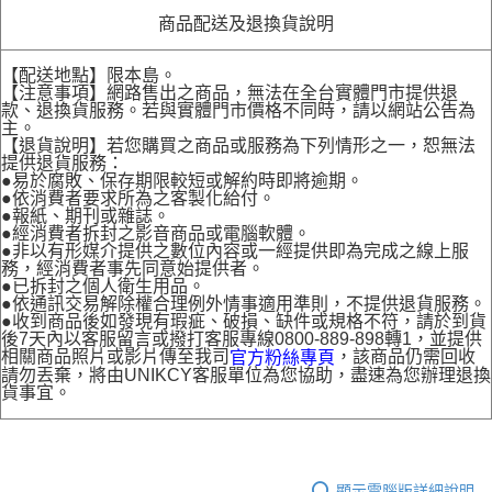
商品配送及退換貨說明
【配送地點】限本島。
【注意事項】網路售出之商品，無法在全台實體門市提供退
款、退換貨服務。若與實體門市價格不同時，請以網站公告為
主。
【退貨說明】若您購買之商品或服務為下列情形之一，恕無法
提供退貨服務：
●易於腐敗、保存期限較短或解約時即將逾期。
●依消費者要求所為之客製化給付。
●報紙、期刊或雜誌。
●經消費者拆封之影音商品或電腦軟體。
●非以有形媒介提供之數位內容或一經提供即為完成之線上服
務，經消費者事先同意始提供者。
●已拆封之個人衛生用品。
●依通訊交易解除權合理例外情事適用準則，不提供退貨服務。
●收到商品後如發現有瑕疵、破損、缺件或規格不符，請於到貨
後7天內以客服留言或撥打客服專線0800-889-898轉1，並提供
相關商品照片或影片傳至我司
，該商品仍需回收
官方粉絲專頁
請勿丟棄，將由UNIKCY客服單位為您協助，盡速為您辦理退換
貨事宜。
顯示電腦版詳細說明