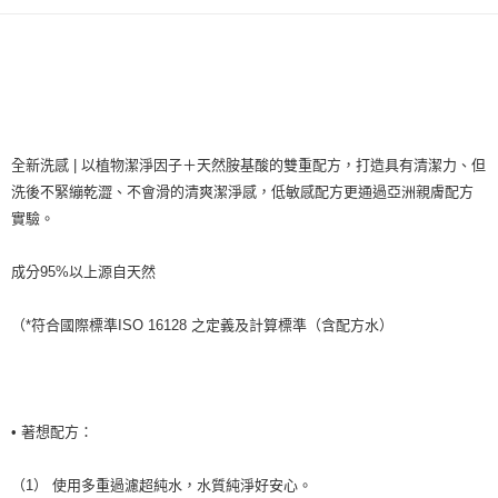
全新洗感 | 以植物潔淨因子＋天然胺基酸的雙重配方，打造具有清潔力、但
洗後不緊繃乾澀、不會滑的清爽潔淨感，低敏感配方更通過亞洲親膚配方
實驗。
成分95%以上源自天然
（*符合國際標準ISO 16128 之定義及計算標準（含配方水）
• 著想配方：
（1） 使用多重過濾超純水，水質純淨好安心。