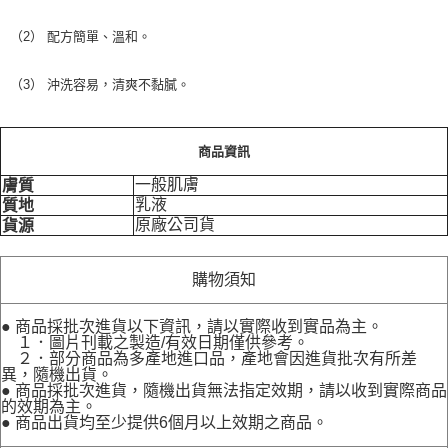
（2） 配方簡單、溫和。
（3） 沖洗容易，清爽不黏膩。
商品資訊
一般肌膚
膚質
乳液
質地
原廠公司貨
貨源
購物須知
● 商品採批次進貨以下資訊，請以實際收到實品為主。
１．圖片刊載之製造/有效日期僅供參考。
２．部分商品為多產地進口品，產地會因進貨批次有所差
異，隨機出貨。
● 商品採批次進貨，隨機出貨無法指定效期，請以收到實際商品
的效期為主。
● 商品出貨均至少提供6個月以上效期之商品。