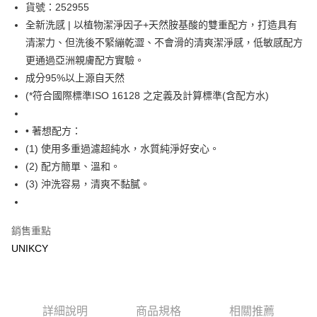
LINE Pay
貨號：252955
全新洗感 | 以植物潔淨因子+天然胺基酸的雙重配方，打造具有
Apple Pay
清潔力、但洗後不緊繃乾澀、不會滑的清爽潔淨感，低敏感配方
街口支付
更通過亞洲親膚配方實驗。
成分95%以上源自天然
悠遊付
(*符合國際標準ISO 16128 之定義及計算標準(含配方水)
Google Pay
• 著想配方：
運送方式
(1) 使用多重過濾超純水，水質純淨好安心。
7-11取貨付款［需3-5個工作天不含預購商品］
(2) 配方簡單、溫和。
(3) 沖洗容易，清爽不黏膩。
每筆NT$70，滿NT$499(含以上)免運費
付款後7-11取貨［需3-5個工作天不含預購商品］
每筆NT$70，滿NT$499(含以上)免運費
銷售重點
UNIKCY
宅配［需2-3個工作天不含預購商品］
每筆NT$100，滿NT$799(含以上)免運費
詳細說明
商品規格
相關推薦