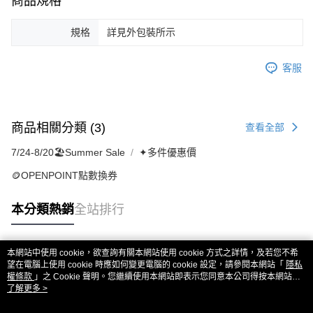
商品規格
規格
詳見外包裝所示
客服
商品相關分類 (3)
查看全部
7/24-8/20🏖️Summer Sale
✦多件優惠價
🪙OPENPOINT點數換券
本分類熱銷
全站排行
本網站中使用 cookie，欲查詢有關本網站使用 cookie 方式之詳情，及若您不希
熱門標籤
望在電腦上使用 cookie 時應如何變更電腦的 cookie 設定，請參閱本網站「
隱私
權條款
」之 Cookie 聲明。您繼續使用本網站即表示您同意本公司得按本網站使
用條款之 Cookie 聲明使用 cookie。
了解更多 >