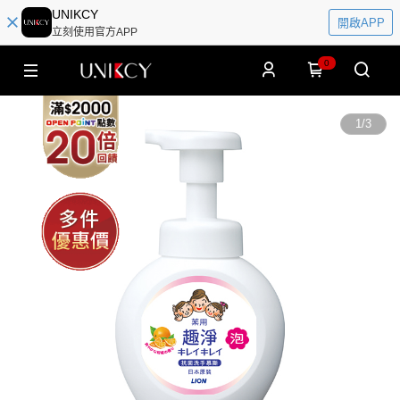
UNIKCY
開啟APP
立刻使用官方APP
0
1
/
3