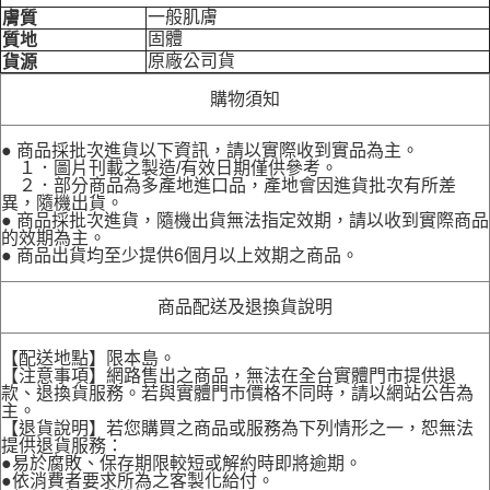
一般肌膚
膚質
固體
質地
原廠公司貨
貨源
購物須知
● 商品採批次進貨以下資訊，請以實際收到實品為主。
１．圖片刊載之製造/有效日期僅供參考。
２．部分商品為多產地進口品，產地會因進貨批次有所差
異，隨機出貨。
● 商品採批次進貨，隨機出貨無法指定效期，請以收到實際商品
的效期為主。
● 商品出貨均至少提供6個月以上效期之商品。
商品配送及退換貨說明
【配送地點】限本島。
【注意事項】網路售出之商品，無法在全台實體門市提供退
款、退換貨服務。若與實體門市價格不同時，請以網站公告為
主。
【退貨說明】若您購買之商品或服務為下列情形之一，恕無法
提供退貨服務：
●易於腐敗、保存期限較短或解約時即將逾期。
●依消費者要求所為之客製化給付。