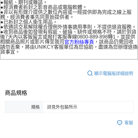
●報紙、期刊或雜誌。
●經消費者拆封之影音商品或電腦軟體。
●非以有形媒介提供之數位內容或一經提供即為完成之線上服
務，經消費者事先同意始提供者。
●已拆封之個人衛生用品。
●依通訊交易解除權合理例外情事適用準則，不提供退貨服務。
●收到商品後如發現有瑕疵、破損、缺件或規格不符，請於到貨
後7天內以客服留言或撥打客服專線0800-889-898轉1，並提供
相關商品照片或影片傳至我司
，該商品仍需回收
官方粉絲專頁
請勿丟棄，將由UNIKCY客服單位為您協助，盡速為您辦理退換
貨事宜。
顯示電腦版詳細說明
商品規格
規格
詳見外包裝所示
客服