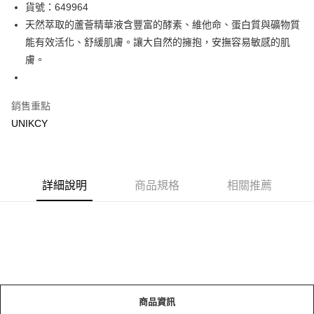
LINE Pay
貨號：649964
天然萃取的蘆薈精華液含豐富的酵素、維他命、蛋白質與礦物質
Apple Pay
能有效活化、舒緩肌膚。讓大自然的擁抱，安撫容易敏感的肌
街口支付
膚。
悠遊付
銷售重點
Google Pay
UNIKCY
運送方式
7-11取貨付款［需3-5個工作天不含預購商品］
每筆NT$70，滿NT$499(含以上)免運費
詳細說明
商品規格
相關推薦
付款後7-11取貨［需3-5個工作天不含預購商品］
每筆NT$70，滿NT$499(含以上)免運費
宅配［需2-3個工作天不含預購商品］
每筆NT$100，滿NT$799(含以上)免運費
商品資訊