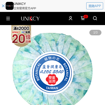
UNIKCY
開啟APP
立刻使用官方APP
0
1
/
3