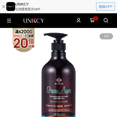
UNIKCY
開啟APP
立刻使用官方APP
0
1
/
3