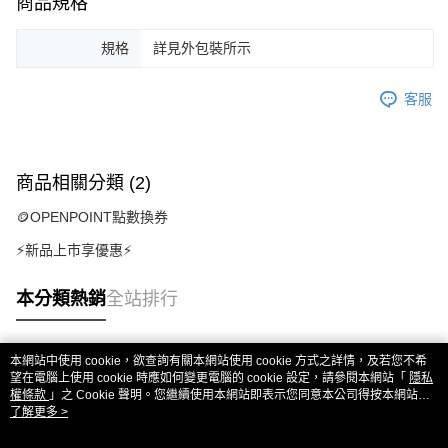
商品規格
規格
詳見外包裝所示
客服
商品相關分類 (2)
🪙OPENPOINT點數換券
⚡新品上市享優惠⚡
本分類熱銷
全站排行
本網站中使用 cookie，欲查詢有關本網站使用 cookie 方式之詳情，及若您不希
熱門標籤
望在電腦上使用 cookie 時應如何變更電腦的 cookie 設定，請參閱本網站「
隱私
權條款
」之 Cookie 聲明。您繼續使用本網站即表示您同意本公司得按本網站使
用條款之 Cookie 聲明使用 cookie。
了解更多 >