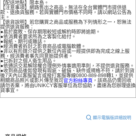
【配送地點】限本島。
【注意事項】網路售出之商品，無法在全台實體門市提供退
款、退換貨服務。若與實體門市價格不同時，請以網站公告為
主。
【退貨說明】若您購買之商品或服務為下列情形之一，恕無法
提供退貨服務：
●易於腐敗、保存期限較短或解約時即將逾期。
●依消費者要求所為之客製化給付。
●報紙、期刊或雜誌。
●經消費者拆封之影音商品或電腦軟體。
●非以有形媒介提供之數位內容或一經提供即為完成之線上服
務，經消費者事先同意始提供者。
●已拆封之個人衛生用品。
●依通訊交易解除權合理例外情事適用準則，不提供退貨服務。
●收到商品後如發現有瑕疵、破損、缺件或規格不符，請於到貨
後7天內以客服留言或撥打客服專線0800-889-898轉1，並提供
相關商品照片或影片傳至我司
，該商品仍需回收
官方粉絲專頁
請勿丟棄，將由UNIKCY客服單位為您協助，盡速為您辦理退換
貨事宜。
顯示電腦版詳細說明