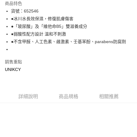
商品特色
LINE Pay
貨號：652546
●冰川水長效保濕，修復肌膚傷害
Apple Pay
●「玻尿酸」及「維他命B5」雙滋養成分
街口支付
●弱酸性配方設計 溫和不刺激
●不含甲醛、人工色素、雌激素、壬基苯酚、parabens防腐劑
悠遊付
Google Pay
銷售重點
UNIKCY
運送方式
7-11取貨付款［需3-5個工作天不含預購商品］
每筆NT$70，滿NT$499(含以上)免運費
詳細說明
商品規格
相關推薦
付款後7-11取貨［需3-5個工作天不含預購商品］
每筆NT$70，滿NT$499(含以上)免運費
宅配［需2-3個工作天不含預購商品］
每筆NT$100，滿NT$799(含以上)免運費