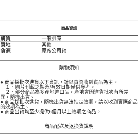
商品資訊
一般肌膚
膚質
其他
質地
原廠公司貨
貨源
購物須知
● 商品採批次進貨以下資訊，請以實際收到實品為主。
１．圖片刊載之製造/有效日期僅供參考。
２．部分商品為多產地進口品，產地會因進貨批次有所差
異，隨機出貨。
● 商品採批次進貨，隨機出貨無法指定效期，請以收到實際商品
的效期為主。
● 商品出貨均至少提供6個月以上效期之商品。
商品配送及退換貨說明