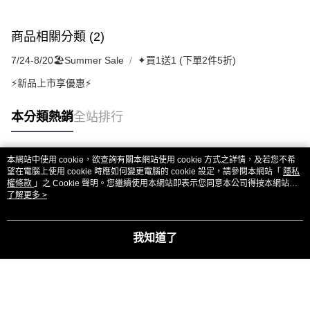
商品相關分類 (2)
7/24-8/20🏖️Summer Sale
✦買1送1 (下單2件5折)
⚡新品上市享優惠⚡
本分類熱銷
全站排行
本網站中使用 cookie，欲查詢有關本網站使用 cookie 方式之詳情，及若您不希
熱門標籤
望在電腦上使用 cookie 時應如何變更電腦的 cookie 設定，請參閱本網站「
隱私
權條款
」之 Cookie 聲明。您繼續使用本網站即表示您同意本公司得按本網站使
用條款之 Cookie 聲明使用 cookie。
了解更多 >
我知道了