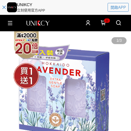
UNIKCY
開啟APP
立刻使用官方APP
0
1
/
3