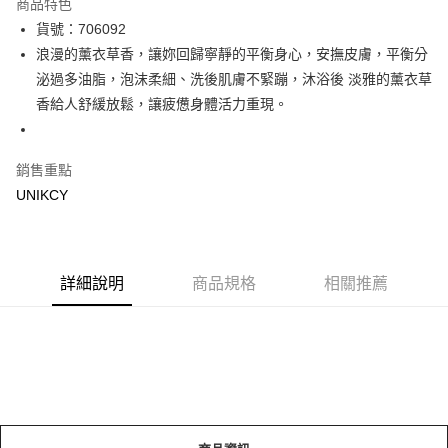
商品特色
LINE Pay
貨號：706092
浪漫的薰衣草香，讓妳回歸寧靜的平衡身心，安撫皮膚，平衡分
Apple Pay
泌過多油脂，泡沫柔細、洗後肌膚不緊蹦，沐浴後 淡雅的薰衣草
街口支付
香給人舒緩放鬆，讓疲憊身體活力重現。
悠遊付
銷售重點
Google Pay
UNIKCY
運送方式
7-11取貨付款［需3-5個工作天不含預購商品］
每筆NT$70，滿NT$499(含以上)免運費
詳細說明
商品規格
相關推薦
付款後7-11取貨［需3-5個工作天不含預購商品］
每筆NT$70，滿NT$499(含以上)免運費
宅配［需2-3個工作天不含預購商品］
每筆NT$100，滿NT$799(含以上)免運費