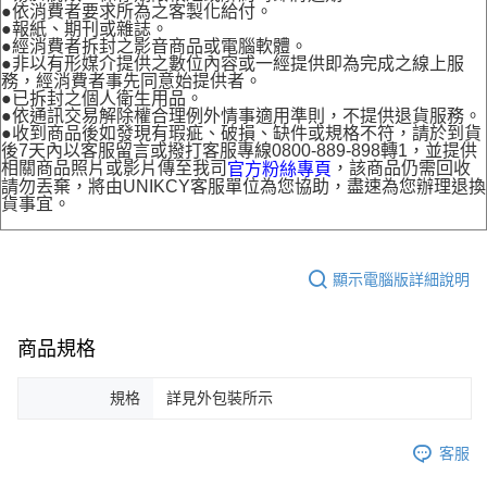
●依消費者要求所為之客製化給付。
●報紙、期刊或雜誌。
●經消費者拆封之影音商品或電腦軟體。
●非以有形媒介提供之數位內容或一經提供即為完成之線上服
務，經消費者事先同意始提供者。
●已拆封之個人衛生用品。
●依通訊交易解除權合理例外情事適用準則，不提供退貨服務。
●收到商品後如發現有瑕疵、破損、缺件或規格不符，請於到貨
後7天內以客服留言或撥打客服專線0800-889-898轉1，並提供
相關商品照片或影片傳至我司
，該商品仍需回收
官方粉絲專頁
請勿丟棄，將由UNIKCY客服單位為您協助，盡速為您辦理退換
貨事宜。
顯示電腦版詳細說明
商品規格
規格
詳見外包裝所示
客服