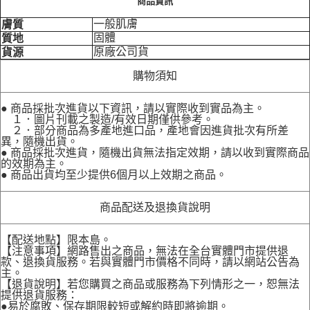
商品資訊
一般肌膚
膚質
固體
質地
原廠公司貨
貨源
購物須知
● 商品採批次進貨以下資訊，請以實際收到實品為主。
１．圖片刊載之製造/有效日期僅供參考。
２．部分商品為多產地進口品，產地會因進貨批次有所差
異，隨機出貨。
● 商品採批次進貨，隨機出貨無法指定效期，請以收到實際商品
的效期為主。
● 商品出貨均至少提供6個月以上效期之商品。
商品配送及退換貨說明
【配送地點】限本島。
【注意事項】網路售出之商品，無法在全台實體門市提供退
款、退換貨服務。若與實體門市價格不同時，請以網站公告為
主。
【退貨說明】若您購買之商品或服務為下列情形之一，恕無法
提供退貨服務：
●易於腐敗、保存期限較短或解約時即將逾期。