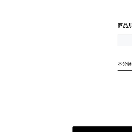
商品
本分類