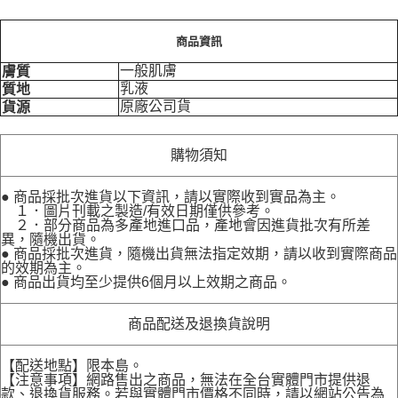
商品資訊
一般肌膚
膚質
乳液
質地
原廠公司貨
貨源
購物須知
● 商品採批次進貨以下資訊，請以實際收到實品為主。
１．圖片刊載之製造/有效日期僅供參考。
２．部分商品為多產地進口品，產地會因進貨批次有所差
異，隨機出貨。
● 商品採批次進貨，隨機出貨無法指定效期，請以收到實際商品
的效期為主。
● 商品出貨均至少提供6個月以上效期之商品。
商品配送及退換貨說明
【配送地點】限本島。
【注意事項】網路售出之商品，無法在全台實體門市提供退
款、退換貨服務。若與實體門市價格不同時，請以網站公告為