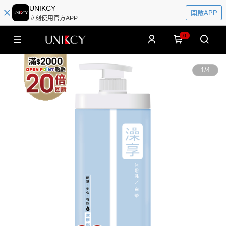
UNIKCY
開啟APP
立刻使用官方APP
0
1
/
4