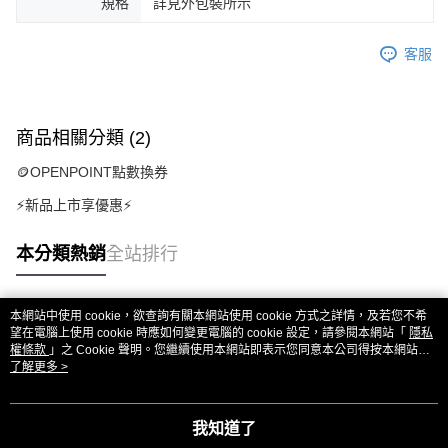
規格
詳見外包裝所示
客服
商品相關分類 (2)
🪙OPENPOINT點數換券
⚡新品上市享優惠⚡
本分類熱銷
全站排行
本網站中使用 cookie，欲查詢有關本網站使用 cookie 方式之詳情，及若您不希
熱門標籤
望在電腦上使用 cookie 時應如何變更電腦的 cookie 設定，請參閱本網站「
隱私
權條款
」之 Cookie 聲明。您繼續使用本網站即表示您同意本公司得按本網站使
用條款之 Cookie 聲明使用 cookie。
了解更多 >
我知道了