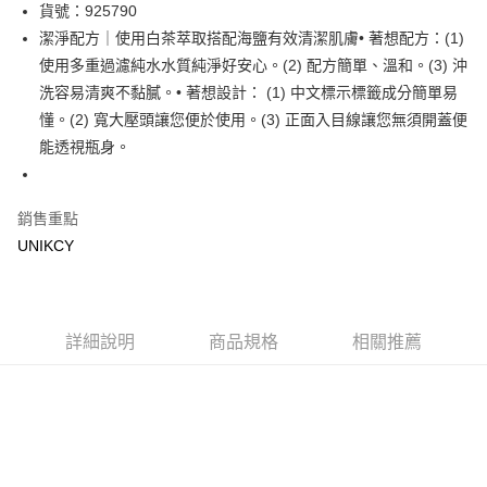
LINE Pay
貨號：925790
潔淨配方｜使用白茶萃取搭配海鹽有效清潔肌膚• 著想配方：(1)
Apple Pay
使用多重過濾純水水質純淨好安心。(2) 配方簡單、溫和。(3) 沖
街口支付
洗容易清爽不黏膩。• 著想設計： (1) 中文標示標籤成分簡單易
懂。(2) 寬大壓頭讓您便於使用。(3) 正面入目線讓您無須開蓋便
悠遊付
能透視瓶身。
Google Pay
銷售重點
運送方式
UNIKCY
7-11取貨付款［需3-5個工作天不含預購商品］
每筆NT$70，滿NT$499(含以上)免運費
付款後7-11取貨［需3-5個工作天不含預購商品］
詳細說明
商品規格
相關推薦
每筆NT$70，滿NT$499(含以上)免運費
宅配［需2-3個工作天不含預購商品］
每筆NT$100，滿NT$799(含以上)免運費