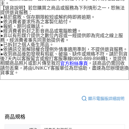
主。
【退貨說明】若您購買之商品或服務為下列情形之一，恕無法
提供退貨服務：
●易於腐敗、保存期限較短或解約時即將逾期。
●依消費者要求所為之客製化給付。
●報紙、期刊或雜誌。
●經消費者拆封之影音商品或電腦軟體。
●非以有形媒介提供之數位內容或一經提供即為完成之線上服
務，經消費者事先同意始提供者。
●已拆封之個人衛生用品。
●依通訊交易解除權合理例外情事適用準則，不提供退貨服務。
●收到商品後如發現有瑕疵、破損、缺件或規格不符，請於到貨
後7天內以客服留言或撥打客服專線0800-889-898轉1，並提供
相關商品照片或影片傳至我司
，該商品仍需回收
官方粉絲專頁
請勿丟棄，將由UNIKCY客服單位為您協助，盡速為您辦理退換
貨事宜。
顯示電腦版詳細說明
商品規格