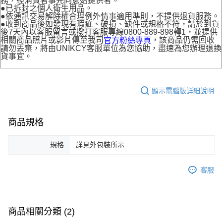
務，經消費者事先同意始提供者。
●已拆封之個人衛生用品。
●依通訊交易解除權合理例外情事適用準則，不提供退貨服務。
●收到商品後如發現有瑕疵、破損、缺件或規格不符，請於到貨
後7天內以客服留言或撥打客服專線0800-889-898轉1，並提供
相關商品照片或影片傳至我司
，該商品仍需回收
官方粉絲專頁
請勿丟棄，將由UNIKCY客服單位為您協助，盡速為您辦理退換
貨事宜。
顯示電腦版詳細說明
商品規格
規格
詳見外包裝所示
客服
商品相關分類 (2)