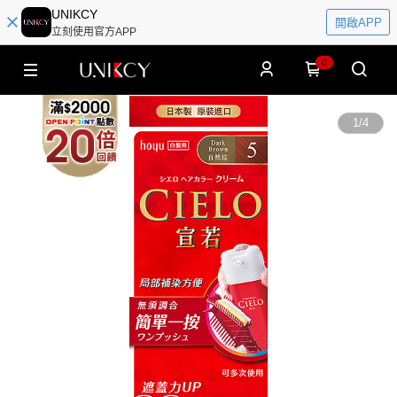
UNIKCY
開啟APP
立刻使用官方APP
0
1
/
4