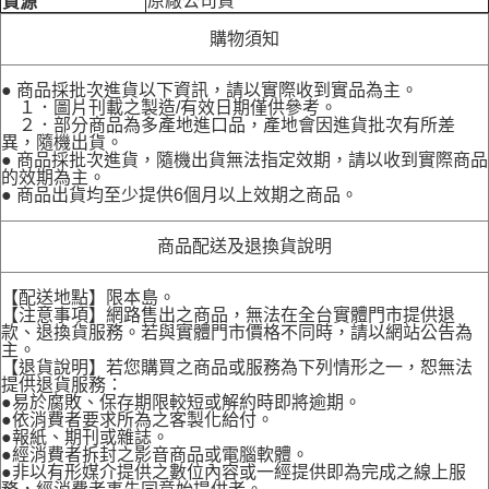
原廠公司貨
貨源
購物須知
● 商品採批次進貨以下資訊，請以實際收到實品為主。
１．圖片刊載之製造/有效日期僅供參考。
２．部分商品為多產地進口品，產地會因進貨批次有所差
異，隨機出貨。
● 商品採批次進貨，隨機出貨無法指定效期，請以收到實際商品
的效期為主。
● 商品出貨均至少提供6個月以上效期之商品。
商品配送及退換貨說明
【配送地點】限本島。
【注意事項】網路售出之商品，無法在全台實體門市提供退
款、退換貨服務。若與實體門市價格不同時，請以網站公告為
主。
【退貨說明】若您購買之商品或服務為下列情形之一，恕無法
提供退貨服務：
●易於腐敗、保存期限較短或解約時即將逾期。
●依消費者要求所為之客製化給付。
●報紙、期刊或雜誌。
●經消費者拆封之影音商品或電腦軟體。
●非以有形媒介提供之數位內容或一經提供即為完成之線上服