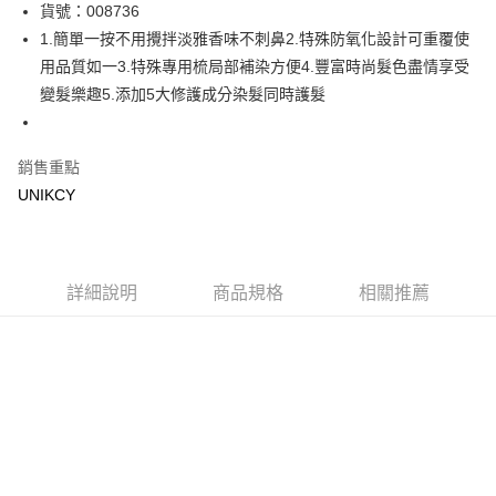
LINE Pay
貨號：008736
1.簡單一按不用攪拌淡雅香味不刺鼻2.特殊防氧化設計可重覆使
Apple Pay
用品質如一3.特殊專用梳局部補染方便4.豐富時尚髮色盡情享受
街口支付
變髮樂趣5.添加5大修護成分染髮同時護髮
悠遊付
銷售重點
Google Pay
UNIKCY
運送方式
7-11取貨付款［需3-5個工作天不含預購商品］
每筆NT$70，滿NT$499(含以上)免運費
詳細說明
商品規格
相關推薦
付款後7-11取貨［需3-5個工作天不含預購商品］
每筆NT$70，滿NT$499(含以上)免運費
宅配［需2-3個工作天不含預購商品］
每筆NT$100，滿NT$799(含以上)免運費