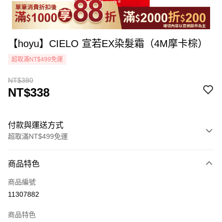
【hoyu】CIELO 宣若EX染髮霜（4M摩卡棕）
超取滿NT$499免運
NT$380
NT$338
付款與運送方式
超取滿NT$499免運
付款方式
商品特色
icash Pay
商品編號
信用卡一次付款
11307882
超商取貨付款
商品特色