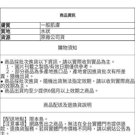
商品資訊
一般肌膚
膚質
水狀
質地
原廠公司貨
貨源
購物須知
● 商品採批次進貨以下資訊，請以實際收到實品為主。
１．圖片刊載之製造/有效日期僅供參考。
２．部分商品為多產地進口品，產地會因進貨批次有所差
異，隨機出貨。
● 商品採批次進貨，隨機出貨無法指定效期，請以收到實際商品
的效期為主。
● 商品出貨均至少提供6個月以上效期之商品。
商品配送及退換貨說明
【配送地點】限本島。
【注意事項】網路售出之商品，無法在全台實體門市提供退
款、退換貨服務。若與實體門市價格不同時，請以網站公告為
主。