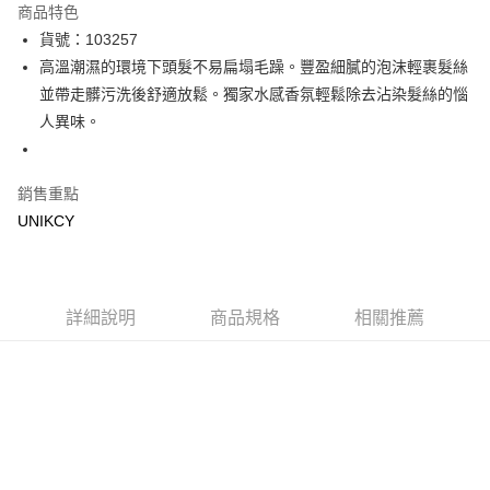
商品特色
LINE Pay
貨號：103257
高溫潮濕的環境下頭髮不易扁塌毛躁。豐盈細膩的泡沫輕裹髮絲
Apple Pay
並帶走髒污洗後舒適放鬆。獨家水感香氛輕鬆除去沾染髮絲的惱
街口支付
人異味。
悠遊付
銷售重點
Google Pay
UNIKCY
運送方式
7-11取貨付款［需3-5個工作天不含預購商品］
每筆NT$70，滿NT$499(含以上)免運費
詳細說明
商品規格
相關推薦
付款後7-11取貨［需3-5個工作天不含預購商品］
每筆NT$70，滿NT$499(含以上)免運費
宅配［需2-3個工作天不含預購商品］
每筆NT$100，滿NT$799(含以上)免運費