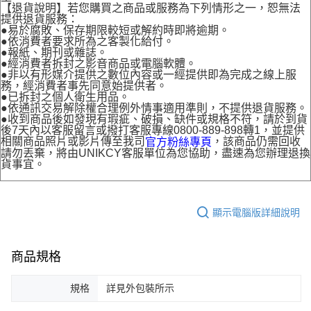
【退貨說明】若您購買之商品或服務為下列情形之一，恕無法
提供退貨服務：
●易於腐敗、保存期限較短或解約時即將逾期。
●依消費者要求所為之客製化給付。
●報紙、期刊或雜誌。
●經消費者拆封之影音商品或電腦軟體。
●非以有形媒介提供之數位內容或一經提供即為完成之線上服
務，經消費者事先同意始提供者。
●已拆封之個人衛生用品。
●依通訊交易解除權合理例外情事適用準則，不提供退貨服務。
●收到商品後如發現有瑕疵、破損、缺件或規格不符，請於到貨
後7天內以客服留言或撥打客服專線0800-889-898轉1，並提供
相關商品照片或影片傳至我司
，該商品仍需回收
官方粉絲專頁
請勿丟棄，將由UNIKCY客服單位為您協助，盡速為您辦理退換
貨事宜。
顯示電腦版詳細說明
商品規格
規格
詳見外包裝所示