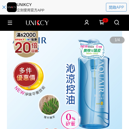
UNIKCY
開啟APP
立刻使用官方APP
0
1
/
4