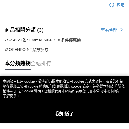
客服
商品相關分類 (3)
查看全部
7/24-8/20🏖️Summer Sale
✦多件優惠價
🪙OPENPOINT點數換券
本分類熱銷
全站排行
本網站中使用 cookie，欲查詢有關本網站使用 cookie 方式之詳情，及若您不希
熱門標籤
望在電腦上使用 cookie 時應如何變更電腦的 cookie 設定，請參閱本網站「
隱私
權條款
」之 Cookie 聲明。您繼續使用本網站即表示您同意本公司得按本網站使
用條款之 Cookie 聲明使用 cookie。
了解更多 >
我知道了