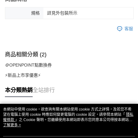
規格
詳見外包裝所示
客服
商品相關分類 (2)
🪙OPENPOINT點數換券
⚡新品上市享優惠⚡
本分類熱銷
全站排行
本網站中使用 cookie，欲查詢有關本網站使用 cookie 方式之詳情，及若您不希
熱門標籤
望在電腦上使用 cookie 時應如何變更電腦的 cookie 設定，請參閱本網站「
隱私
權條款
」之 Cookie 聲明。您繼續使用本網站即表示您同意本公司得按本網站使
用條款之 Cookie 聲明使用 cookie。
了解更多 >