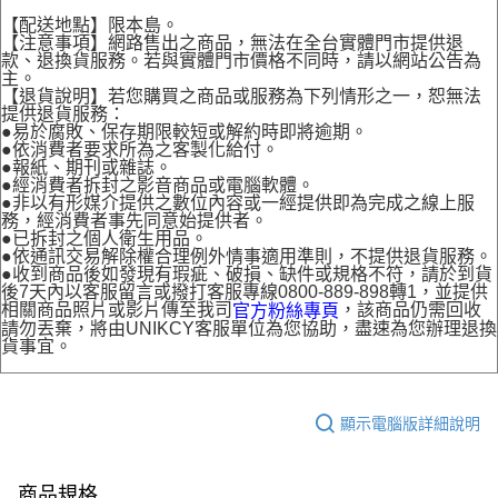
【配送地點】限本島。
【注意事項】網路售出之商品，無法在全台實體門市提供退
款、退換貨服務。若與實體門市價格不同時，請以網站公告為
主。
【退貨說明】若您購買之商品或服務為下列情形之一，恕無法
提供退貨服務：
●易於腐敗、保存期限較短或解約時即將逾期。
●依消費者要求所為之客製化給付。
●報紙、期刊或雜誌。
●經消費者拆封之影音商品或電腦軟體。
●非以有形媒介提供之數位內容或一經提供即為完成之線上服
務，經消費者事先同意始提供者。
●已拆封之個人衛生用品。
●依通訊交易解除權合理例外情事適用準則，不提供退貨服務。
●收到商品後如發現有瑕疵、破損、缺件或規格不符，請於到貨
後7天內以客服留言或撥打客服專線0800-889-898轉1，並提供
相關商品照片或影片傳至我司
，該商品仍需回收
官方粉絲專頁
請勿丟棄，將由UNIKCY客服單位為您協助，盡速為您辦理退換
貨事宜。
顯示電腦版詳細說明
商品規格