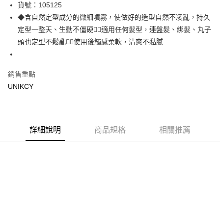
LINE Pay
貨號：105125
◆含自然定型成分的微細噴霧，使做好的造型自然不凌亂，持久
Apple Pay
定型一整天、生動不僵硬◆適用任何髮型，連盤髮、綁髮、丸子
街口支付
頭也定型不鬆亂◆使用後觸感柔軟，清爽不黏膩
悠遊付
銷售重點
Google Pay
UNIKCY
運送方式
7-11取貨付款［需3-5個工作天不含預購商品］
每筆NT$70，滿NT$499(含以上)免運費
詳細說明
商品規格
相關推薦
付款後7-11取貨［需3-5個工作天不含預購商品］
每筆NT$70，滿NT$499(含以上)免運費
宅配［需2-3個工作天不含預購商品］
每筆NT$100，滿NT$799(含以上)免運費