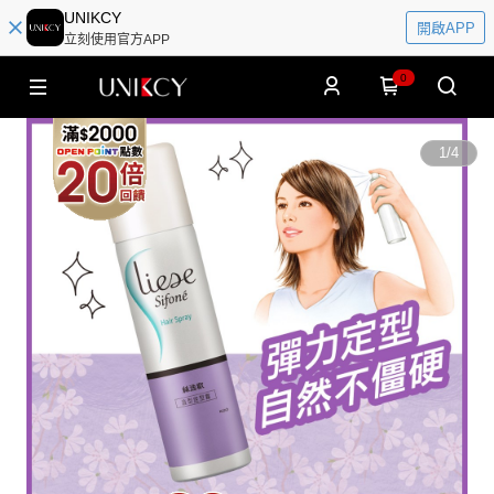
UNIKCY
開啟APP
立刻使用官方APP
0
1
/
4