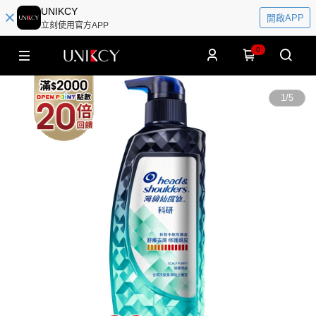
UNIKCY
開啟APP
立刻使用官方APP
0
1
/
5