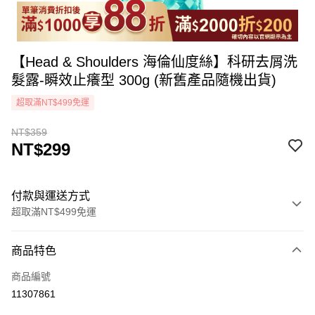
【Head & Shoulders 海倫仙度絲】科研去屑洗
髮露-瞬效止癢型 300g (新舊產品隨機出貨)
超取滿NT$499免運
NT$359
NT$299
付款與運送方式
超取滿NT$499免運
付款方式
商品特色
icash Pay
商品編號
信用卡一次付款
11307861
超商取貨付款