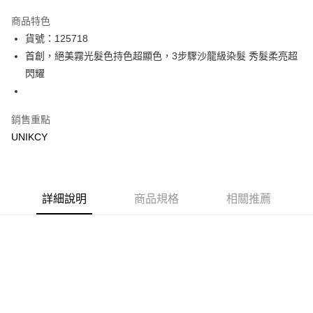
超商取貨付款
商品特色
LINE Pay
貨號：125718
首創，絕美霧光髮色持色超顯色，3步驟沙龍級染髮 秀髮柔亮超
Apple Pay
閃耀
街口支付
悠遊付
銷售重點
UNIKCY
Google Pay
運送方式
7-11取貨付款［需3-5個工作天不含預購商品］
詳細說明
商品規格
相關推薦
每筆NT$70，滿NT$499(含以上)免運費
付款後7-11取貨［需3-5個工作天不含預購商品］
每筆NT$70，滿NT$499(含以上)免運費
宅配［需2-3個工作天不含預購商品］
每筆NT$100，滿NT$799(含以上)免運費