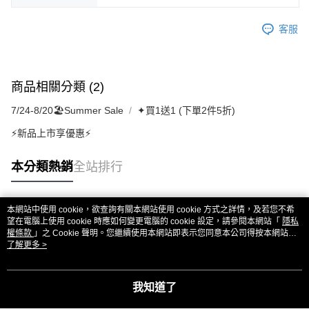
客服
商品相關分類 (2)
7/24-8/20🏖️Summer Sale
✦買1送1 (下單2件5折)
⚡新品上市享優惠⚡
本分類熱銷
全站排行
本網站中使用 cookie，欲查詢有關本網站使用 cookie 方式之詳情，及若您不希
熱門標籤
望在電腦上使用 cookie 時應如何變更電腦的 cookie 設定，請參閱本網站「
隱私
權條款
」之 Cookie 聲明。您繼續使用本網站即表示您同意本公司得按本網站使
用條款之 Cookie 聲明使用 cookie。
了解更多 >
我知道了