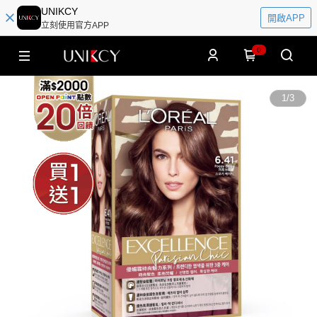
UNIKCY
開啟APP
立刻使用官方APP
0
1
/
3