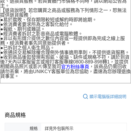
款、退換貨服務。若與實體門市價格不同時，請以網站公告為
主。
【退貨說明】若您購買之商品或服務為下列情形之一，恕無法
提供退貨服務：
●易於腐敗、保存期限較短或解約時即將逾期。
●依消費者要求所為之客製化給付。
●報紙、期刊或雜誌。
●經消費者拆封之影音商品或電腦軟體。
●非以有形媒介提供之數位內容或一經提供即為完成之線上服
務，經消費者事先同意始提供者。
●已拆封之個人衛生用品。
●依通訊交易解除權合理例外情事適用準則，不提供退貨服務。
●收到商品後如發現有瑕疵、破損、缺件或規格不符，請於到貨
後7天內以客服留言或撥打客服專線0800-889-898轉1，並提供
相關商品照片或影片傳至我司
，該商品仍需回收
官方粉絲專頁
請勿丟棄，將由UNIKCY客服單位為您協助，盡速為您辦理退換
貨事宜。
顯示電腦版詳細說明
商品規格
規格
詳見外包裝所示