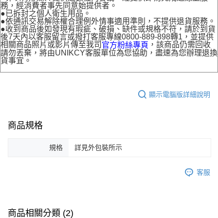
務，經消費者事先同意始提供者。
●已拆封之個人衛生用品。
●依通訊交易解除權合理例外情事適用準則，不提供退貨服務。
●收到商品後如發現有瑕疵、破損、缺件或規格不符，請於到貨
後7天內以客服留言或撥打客服專線0800-889-898轉1，並提供
相關商品照片或影片傳至我司
，該商品仍需回收
官方粉絲專頁
請勿丟棄，將由UNIKCY客服單位為您協助，盡速為您辦理退換
貨事宜。
顯示電腦版詳細說明
商品規格
規格
詳見外包裝所示
客服
商品相關分類 (2)