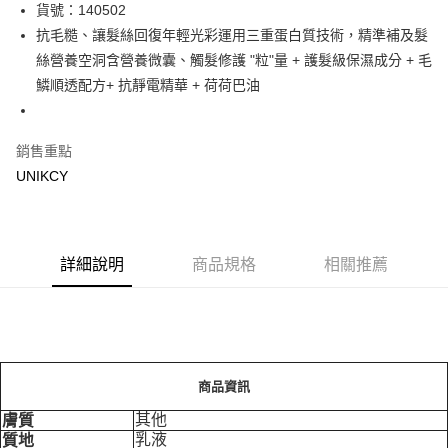
LINE Pay
貨號：140502
抗毛糙、讓髮絲回復年輕光彩運用三重蛋白質技術，精準補及髮
Apple Pay
絲營養空洞含營養微囊、觸髮修護 "粒"量 + 護髮級保濕成分 + 毛
街口支付
鱗順透配方+ 抗靜電精華 + 荷荷巴油
悠遊付
銷售重點
Google Pay
UNIKCY
運送方式
7-11取貨付款［需3-5個工作天不含預購商品］
每筆NT$70，滿NT$499(含以上)免運費
詳細說明
商品規格
相關推薦
付款後7-11取貨［需3-5個工作天不含預購商品］
每筆NT$70，滿NT$499(含以上)免運費
宅配［需2-3個工作天不含預購商品］
商品資訊
每筆NT$100，滿NT$799(含以上)免運費
其他
膚質
乳液
質地