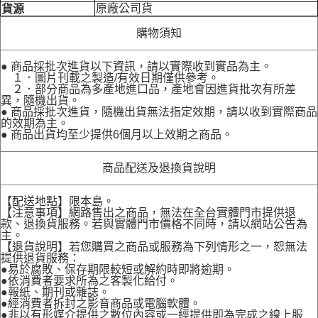
原廠公司貨
貨源
購物須知
● 商品採批次進貨以下資訊，請以實際收到實品為主。
１．圖片刊載之製造/有效日期僅供參考。
２．部分商品為多產地進口品，產地會因進貨批次有所差
異，隨機出貨。
● 商品採批次進貨，隨機出貨無法指定效期，請以收到實際商品
的效期為主。
● 商品出貨均至少提供6個月以上效期之商品。
商品配送及退換貨說明
【配送地點】限本島。
【注意事項】網路售出之商品，無法在全台實體門市提供退
款、退換貨服務。若與實體門市價格不同時，請以網站公告為
主。
【退貨說明】若您購買之商品或服務為下列情形之一，恕無法
提供退貨服務：
●易於腐敗、保存期限較短或解約時即將逾期。
●依消費者要求所為之客製化給付。
●報紙、期刊或雜誌。
●經消費者拆封之影音商品或電腦軟體。
●非以有形媒介提供之數位內容或一經提供即為完成之線上服