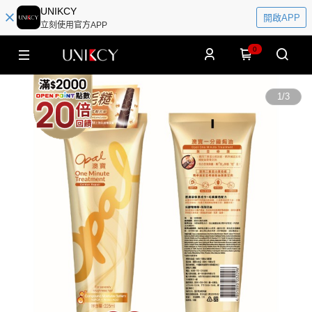
UNIKCY
開啟APP
立刻使用官方APP
0
1
/
3