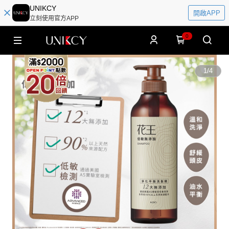
UNIKCY
開啟APP
立刻使用官方APP
0
1
/
4