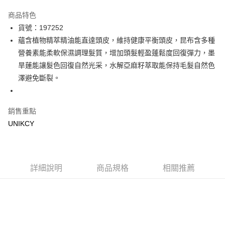
超商取貨付款
商品特色
LINE Pay
貨號：197252
蘊含植物精萃精油能直達頭皮，維持健康平衡頭皮，昆布含多種
Apple Pay
營養素能柔軟保濕調理髮質，增加頭髮輕盈蓬鬆度回復彈力，墨
街口支付
旱蓮能讓髮色回復自然光采，水解亞麻籽萃取能保持毛髮自然色
澤避免斷裂。
悠遊付
Google Pay
銷售重點
UNIKCY
運送方式
7-11取貨付款［需3-5個工作天不含預購商品］
每筆NT$70，滿NT$499(含以上)免運費
詳細說明
商品規格
相關推薦
付款後7-11取貨［需3-5個工作天不含預購商品］
每筆NT$70，滿NT$499(含以上)免運費
宅配［需2-3個工作天不含預購商品］
每筆NT$100，滿NT$799(含以上)免運費