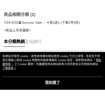
商品相關分類 (2)
7/24-8/20🏖️Summer Sale
✦買1送1 (下單2件5折)
⚡新品上市享優惠⚡
本分類熱銷
全站排行
本網站中使用 cookie，欲查詢有關本網站使用 cookie 方式之詳情，及若您不希
熱門標籤
望在電腦上使用 cookie 時應如何變更電腦的 cookie 設定，請參閱本網站「
隱私
權條款
」之 Cookie 聲明。您繼續使用本網站即表示您同意本公司得按本網站使
用條款之 Cookie 聲明使用 cookie。
了解更多 >
我知道了