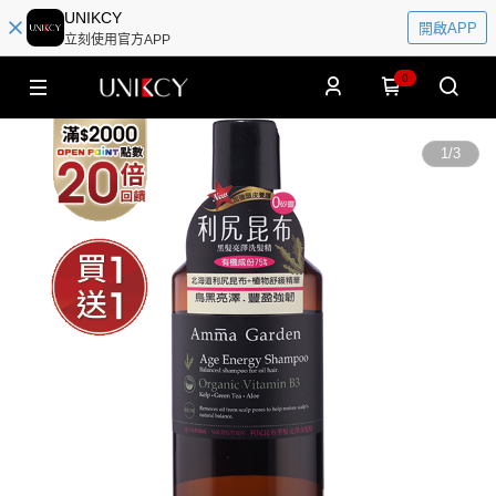
UNIKCY
開啟APP
立刻使用官方APP
0
1
/
3