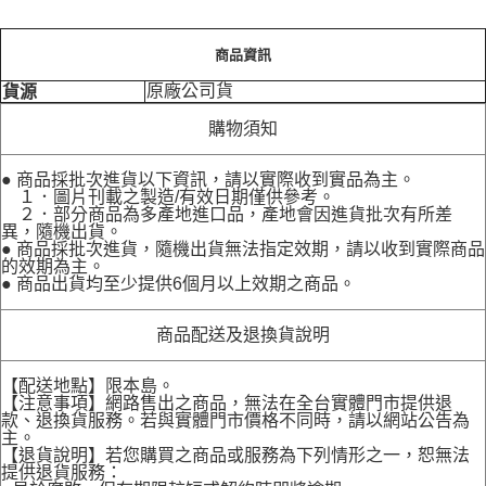
商品資訊
原廠公司貨
貨源
購物須知
● 商品採批次進貨以下資訊，請以實際收到實品為主。
１．圖片刊載之製造/有效日期僅供參考。
２．部分商品為多產地進口品，產地會因進貨批次有所差
異，隨機出貨。
● 商品採批次進貨，隨機出貨無法指定效期，請以收到實際商品
的效期為主。
● 商品出貨均至少提供6個月以上效期之商品。
商品配送及退換貨說明
【配送地點】限本島。
【注意事項】網路售出之商品，無法在全台實體門市提供退
款、退換貨服務。若與實體門市價格不同時，請以網站公告為
主。
【退貨說明】若您購買之商品或服務為下列情形之一，恕無法
提供退貨服務：