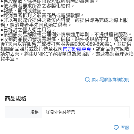
●易於腐敗、保存期限較短或解約時即將逾期。
●依消費者要求所為之客製化給付。
●報紙、期刊或雜誌。
●經消費者拆封之影音商品或電腦軟體。
●非以有形媒介提供之數位內容或一經提供即為完成之線上服
務，經消費者事先同意始提供者。
●已拆封之個人衛生用品。
●依通訊交易解除權合理例外情事適用準則，不提供退貨服務。
●收到商品後如發現有瑕疵、破損、缺件或規格不符，請於到貨
後7天內以客服留言或撥打客服專線0800-889-898轉1，並提供
相關商品照片或影片傳至我司
，該商品仍需回收
官方粉絲專頁
請勿丟棄，將由UNIKCY客服單位為您協助，盡速為您辦理退換
貨事宜。
顯示電腦版詳細說明
商品規格
規格
詳見外包裝所示
客服