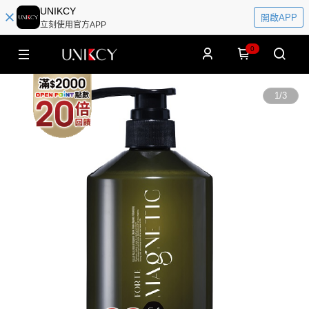
UNIKCY
開啟APP
立刻使用官方APP
0
1
/
3