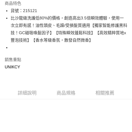
商品特色
LINE Pay
貨號：215121
比沙龍級洗護低80%的價格，創造高出3.5倍瞬效體驗，使用一
Apple Pay
次立即有感！油性頭皮、毛躁/受損髮質適用【獨家智能修護黑科
街口支付
技！GC磁吸喚髮因子】【特殊瞬效蓬鬆科技】【高效精粹質地x
豐泡技術】【香水等級香氛，散發自然微香】
悠遊付
Google Pay
銷售重點
UNIKCY
運送方式
7-11取貨付款［需3-5個工作天不含預購商品］
每筆NT$70，滿NT$499(含以上)免運費
詳細說明
商品規格
相關推薦
付款後7-11取貨［需3-5個工作天不含預購商品］
每筆NT$70，滿NT$499(含以上)免運費
宅配［需2-3個工作天不含預購商品］
每筆NT$100，滿NT$799(含以上)免運費