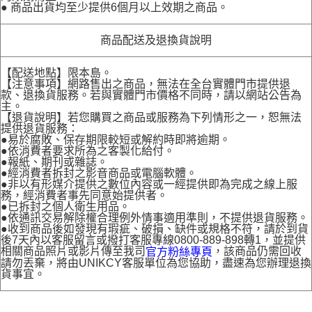
● 商品出貨均至少提供6個月以上效期之商品。
商品配送及退換貨說明
【配送地點】限本島。
【注意事項】網路售出之商品，無法在全台實體門市提供退
款、退換貨服務。若與實體門市價格不同時，請以網站公告為
主。
【退貨說明】若您購買之商品或服務為下列情形之一，恕無法
提供退貨服務：
●易於腐敗、保存期限較短或解約時即將逾期。
●依消費者要求所為之客製化給付。
●報紙、期刊或雜誌。
●經消費者拆封之影音商品或電腦軟體。
●非以有形媒介提供之數位內容或一經提供即為完成之線上服
務，經消費者事先同意始提供者。
●已拆封之個人衛生用品。
●依通訊交易解除權合理例外情事適用準則，不提供退貨服務。
●收到商品後如發現有瑕疵、破損、缺件或規格不符，請於到貨
後7天內以客服留言或撥打客服專線0800-889-898轉1，並提供
相關商品照片或影片傳至我司
，該商品仍需回收
官方粉絲專頁
請勿丟棄，將由UNIKCY客服單位為您協助，盡速為您辦理退換
貨事宜。