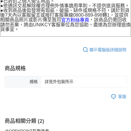
●已拆封之個人衛生用品。
●依通訊交易解除權合理例外情事適用準則，不提供退貨服務。
●收到商品後如發現有瑕疵、破損、缺件或規格不符，請於到貨
後7天內以客服留言或撥打客服專線0800-889-898轉1，並提供
相關商品照片或影片傳至我司
，該商品仍需回收
官方粉絲專頁
請勿丟棄，將由UNIKCY客服單位為您協助，盡速為您辦理退換
貨事宜。
顯示電腦版詳細說明
商品規格
規格
詳見外包裝所示
客服
商品相關分類 (2)