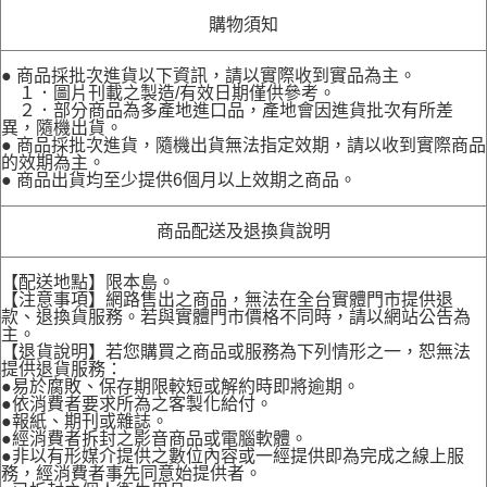
購物須知
● 商品採批次進貨以下資訊，請以實際收到實品為主。
１．圖片刊載之製造/有效日期僅供參考。
２．部分商品為多產地進口品，產地會因進貨批次有所差
異，隨機出貨。
● 商品採批次進貨，隨機出貨無法指定效期，請以收到實際商品
的效期為主。
● 商品出貨均至少提供6個月以上效期之商品。
商品配送及退換貨說明
【配送地點】限本島。
【注意事項】網路售出之商品，無法在全台實體門市提供退
款、退換貨服務。若與實體門市價格不同時，請以網站公告為
主。
【退貨說明】若您購買之商品或服務為下列情形之一，恕無法
提供退貨服務：
●易於腐敗、保存期限較短或解約時即將逾期。
●依消費者要求所為之客製化給付。
●報紙、期刊或雜誌。
●經消費者拆封之影音商品或電腦軟體。
●非以有形媒介提供之數位內容或一經提供即為完成之線上服
務，經消費者事先同意始提供者。