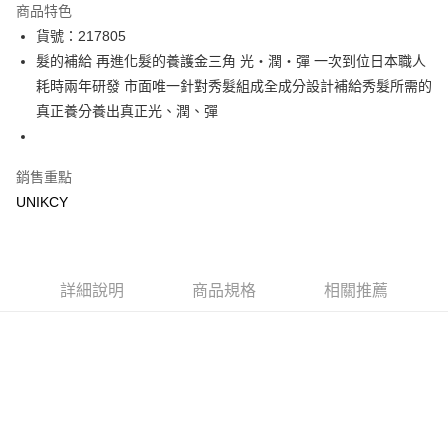
商品特色
LINE Pay
貨號：217805
髮的補給 再進化髮的養護金三角 光‧潤‧彈 一次到位日本職人
Apple Pay
耗時兩年研發 市面唯一針對秀髮組成全成分設計補給秀髮所需的
街口支付
真正養分養出真正光、潤、彈
悠遊付
銷售重點
Google Pay
UNIKCY
運送方式
7-11取貨付款［需3-5個工作天不含預購商品］
每筆NT$70，滿NT$499(含以上)免運費
詳細說明
商品規格
相關推薦
付款後7-11取貨［需3-5個工作天不含預購商品］
每筆NT$70，滿NT$499(含以上)免運費
宅配［需2-3個工作天不含預購商品］
每筆NT$100，滿NT$799(含以上)免運費