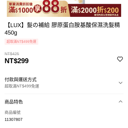
【LUX】髮の補給 膠原蛋白胺基酸保濕洗髮精
450g
超取滿NT$499免運
NT$425
NT$299
付款與運送方式
超取滿NT$499免運
付款方式
商品特色
icash Pay
商品編號
信用卡一次付款
11307807
超商取貨付款