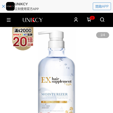
UNIKCY
開啟APP
立刻使用官方APP
0
1
/
4