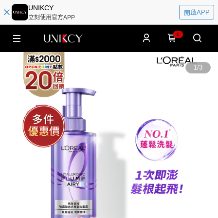
UNIKCY
開啟APP
立刻使用官方APP
0
1
/
3