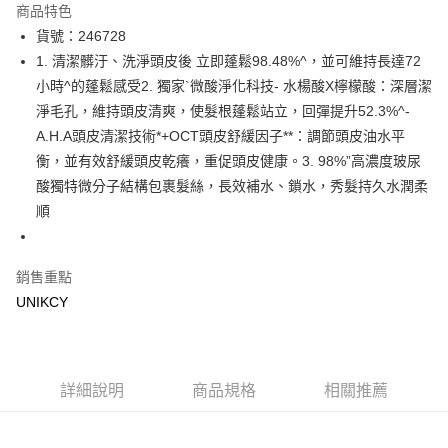
商品特色
LINE Pay
貨號：246728
1. 清潔髒汙、洗淨頭皮後 立即蓬鬆98.48%^，並可維持長達72
Apple Pay
小時^的蓬鬆感受2. 獨家`微酸淨化科技- 水楊酸X檸檬酸：深層潔
街口支付
淨毛孔，維持頭皮清爽，使髮根蓬鬆站立，回彈提升52.3%^-
A.H.A頭皮清潔技術*+OCT頭皮舒緩因子**：調節頭皮油水平
悠遊付
衡，並有效舒緩頭皮乾癢，重促頭皮健康。3. 98%”高濃度玻尿
Google Pay
酸獨特微分子結構包裹髮絲，長效補水、鎖水，秀髮持久水潤柔
順
運送方式
7-11取貨付款［需3-5個工作天不含預購商品］
銷售重點
每筆NT$70，滿NT$499(含以上)免運費
UNIKCY
付款後7-11取貨［需3-5個工作天不含預購商品］
每筆NT$70，滿NT$499(含以上)免運費
宅配［需2-3個工作天不含預購商品］
詳細說明
商品規格
相關推薦
每筆NT$100，滿NT$799(含以上)免運費