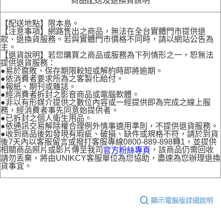
商品配送及退換貨說明
【配送地點】限本島。
【注意事項】網路售出之商品，無法在全台實體門市提供退
款、退換貨服務。若與實體門市價格不同時，請以網站公告為
主。
【退貨說明】若您購買之商品或服務為下列情形之一，恕無法
提供退貨服務：
●易於腐敗、保存期限較短或解約時即將逾期。
●依消費者要求所為之客製化給付。
●報紙、期刊或雜誌。
●經消費者拆封之影音商品或電腦軟體。
●非以有形媒介提供之數位內容或一經提供即為完成之線上服
務，經消費者事先同意始提供者。
●已拆封之個人衛生用品。
●依通訊交易解除權合理例外情事適用準則，不提供退貨服務。
●收到商品後如發現有瑕疵、破損、缺件或規格不符，請於到貨
後7天內以客服留言或撥打客服專線0800-889-898轉1，並提供
相關商品照片或影片傳至我司
，該商品仍需回收
官方粉絲專頁
請勿丟棄，將由UNIKCY客服單位為您協助，盡速為您辦理退換
貨事宜。
顯示電腦版詳細說明