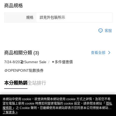
商品規格
規格
詳見外包裝所示
客服
商品相關分類 (3)
查看全部
7/24-8/20🏖️Summer Sale
✦多件優惠價
🪙OPENPOINT點數換券
本分類熱銷
全站排行
本網站中使用 cookie，欲查詢有關本網站使用 cookie 方式之詳情，及若您不希
熱門標籤
望在電腦上使用 cookie 時應如何變更電腦的 cookie 設定，請參閱本網站「
隱私
權條款
」之 Cookie 聲明。您繼續使用本網站即表示您同意本公司得按本網站使
用條款之 Cookie 聲明使用 cookie。
了解更多 >