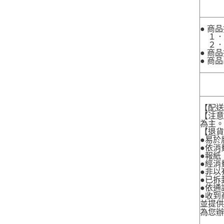
● 商
１．
２．
● 商
● 商
【配
【注
為主
【退
●易於
●依消
●報紙
●經消
●非以
●已拆
●依通
●收到
並提
為您