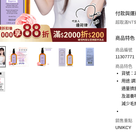
付款與運
超取滿NT$
付款方式
商品特色
icash Pay
商品編號
11307771
信用卡一
商品特色
超商取貨
貨號：2
用途:
LINE Pay
適量擠
Apple Pay
及滋養
減少毛
街口支付
悠遊付
銷售重點
Google Pa
UNIKCY