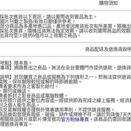
購物須知
品採批次進貨以下資訊，請以實際收到實品為主。
圖片刊載之製造/有效日期僅供參考。
部分商品為多產地進口品，產地會因進貨批次有所差異，隨機出
品採批次進貨，隨機出貨無法指定效期，請以收到實際商品的效期
品出貨均至少提供6個月以上效期之商品。
商品配送及退換貨說
送地點】限本島。
意事項】網路售出之商品，無法在全台實體門市提供退款、退換
。
貨說明】若您購買之商品或服務為下列情形之一，恕無法提供退
腐敗、保存期限較短或解約時即將逾期。
費者要求所為之客製化給付。
、期刊或雜誌。
費者拆封之影音商品或電腦軟體。
有形媒介提供之數位內容或一經提供即為完成之線上服務，經消
封之個人衛生用品。
訊交易解除權合理例外情事適用準則，不提供退貨服務。
商品後如發現有瑕疵、破損、缺件或規格不符，請於到貨後7天內以客服
供相關商品照片或影片傳至我司
，該商品仍需回收請
官方粉絲專頁
辦理退換貨事宜。