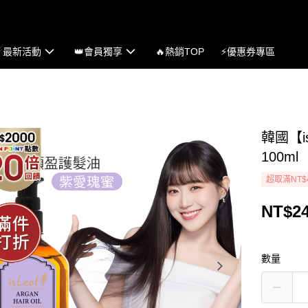
☄最新活動
👑會員獨享
🔥熱銷TOP
⚡優惠券專區
韓國【i
100ml
超取滿NT$
NT$2
數量