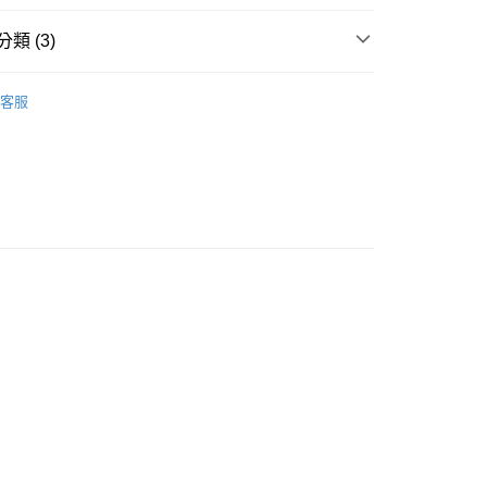
類 (3)
貨付款［需3-5個工作天不含預購商品］
🏖️Summer Sale
✦滿件打折
客服
0，滿NT$499(含以上)免運費
POINT點數換券
11取貨［需3-5個工作天不含預購商品］
享優惠⚡
0，滿NT$499(含以上)免運費
-3個工作天不含預購商品］
00，滿NT$799(含以上)免運費