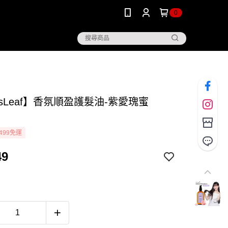
0
sLeaf】香氛順盈護髮油-紫愛瑰蜜
499免運
49