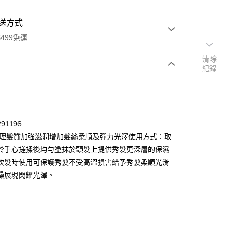
送方式
499免運
清除
紀錄
次付款
付款
91196
調理髮質加強滋潤增加髮絲柔順及彈力光澤使用方式：取
於手心搓揉後均勻塗抹於頭髮上提供秀髮更深層的保濕
吹髮時使用可保護秀髮不受高溫損害給予秀髮柔順光滑
燥展現閃耀光澤。
y