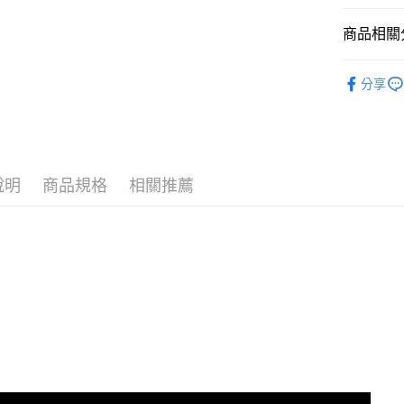
商品相關分
運送方式
7-11取
7/24-8/20
分享
每筆NT$7
🪙OPEN
付款後7-
⚡新品上市
每筆NT$7
宅配［需2
說明
商品規格
相關推薦
每筆NT$1