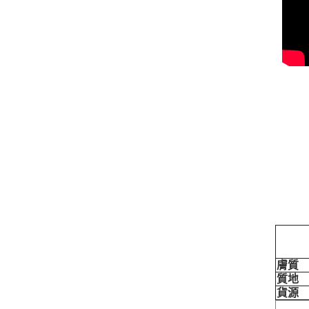
膚質
質地
貨源