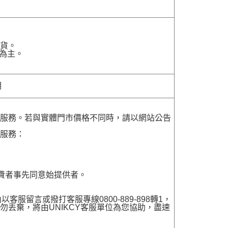
貨。
為主。
明
貨服務。若與實體門市價格不同時，請以網站公告
貨服務：
費者事先同意始提供者。
留言或撥打客服專線0800-889-898轉1，
勿丟棄，將由UNIKCY客服單位為您協助，盡速