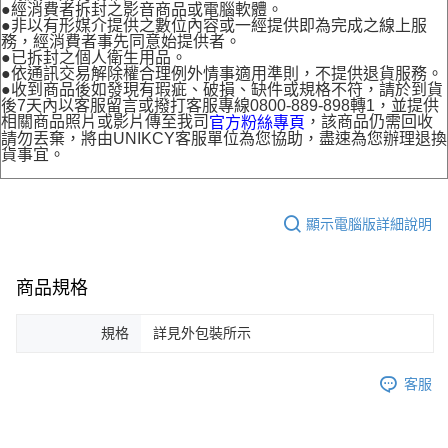
●經消費者拆封之影音商品或電腦軟體。
●非以有形媒介提供之數位內容或一經提供即為完成之線上服
務，經消費者事先同意始提供者。
●已拆封之個人衛生用品。
●依通訊交易解除權合理例外情事適用準則，不提供退貨服務。
●收到商品後如發現有瑕疵、破損、缺件或規格不符，請於到貨
後7天內以客服留言或撥打客服專線0800-889-898轉1，並提供
相關商品照片或影片傳至我司
，該商品仍需回收
官方粉絲專頁
請勿丟棄，將由UNIKCY客服單位為您協助，盡速為您辦理退換
貨事宜。
顯示電腦版詳細說明
商品規格
規格
詳見外包裝所示
客服