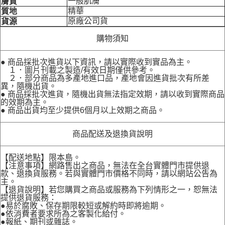
一般肌膚
膚質
精華
質地
原廠公司貨
貨源
購物須知
● 商品採批次進貨以下資訊，請以實際收到實品為主。
１．圖片刊載之製造/有效日期僅供參考。
２．部分商品為多產地進口品，產地會因進貨批次有所差
異，隨機出貨。
● 商品採批次進貨，隨機出貨無法指定效期，請以收到實際商品
的效期為主。
● 商品出貨均至少提供6個月以上效期之商品。
商品配送及退換貨說明
【配送地點】限本島。
【注意事項】網路售出之商品，無法在全台實體門市提供退
款、退換貨服務。若與實體門市價格不同時，請以網站公告為
主。
【退貨說明】若您購買之商品或服務為下列情形之一，恕無法
提供退貨服務：
●易於腐敗、保存期限較短或解約時即將逾期。
●依消費者要求所為之客製化給付。
●報紙、期刊或雜誌。