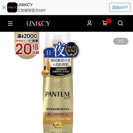
UNIKCY
開啟APP
立刻使用官方APP
0
1
/
3