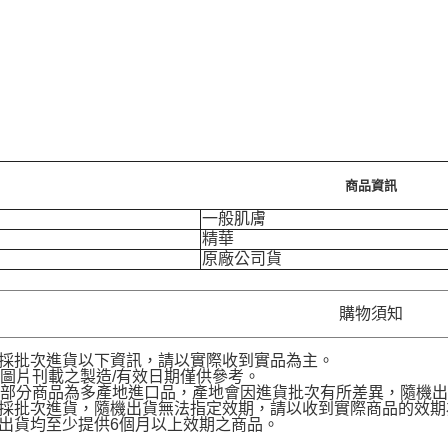
商品資訊
一般肌膚
精華
原廠公司貨
購物須知
品採批次進貨以下資訊，請以實際收到實品為主。
圖片刊載之製造/有效日期僅供參考。
部分商品為多產地進口品，產地會因進貨批次有所差異，隨機出
品採批次進貨，隨機出貨無法指定效期，請以收到實際商品的效期
品出貨均至少提供6個月以上效期之商品。