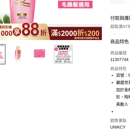
付款與運
超取滿NT$
付款方式
商品特色
icash Pay
商品編號
11307744
信用卡一
商品特色
超商取貨
貨號：5
嚴選世
LINE Pay
加於金
Apple Pay
形，時
美動人
街口支付
悠遊付
銷售重點
Google Pa
UNIKCY