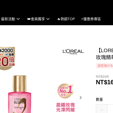
☄最新活動
👑會員獨享
🔥熱銷TOP
⚡優惠券專區
【LOR
玫瑰精華
超取滿NT$
NT$229
NT$1
數量