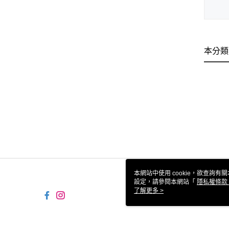
本分類
本網站中使用 cookie，欲查詢有關
設定，請參閱本網站「
隱私權條款
使用 cookie。
了解更多 >