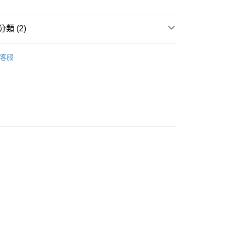
類 (2)
貨付款［需3-5個工作天不含預購商品］
POINT點數換券
客服
0，滿NT$499(含以上)免運費
享優惠⚡
11取貨［需3-5個工作天不含預購商品］
0，滿NT$499(含以上)免運費
-3個工作天不含預購商品］
00，滿NT$799(含以上)免運費