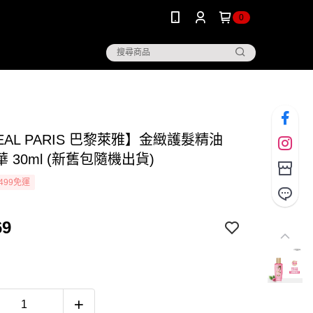
0
EAL PARIS 巴黎萊雅】金緻護髮精油
 30ml (新舊包隨機出貨)
499免運
69