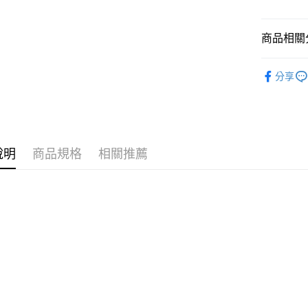
商品相關分
運送方式
7-11取
🪙OPEN
分享
每筆NT$7
⚡新品上市
付款後7-
每筆NT$7
宅配［需2
說明
商品規格
相關推薦
每筆NT$1