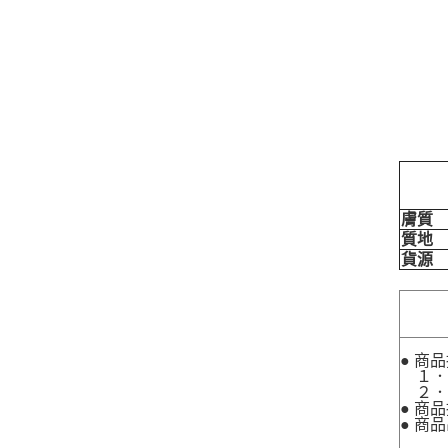
膚質
質地
貨源
● 商
１．
２．
● 商
● 商