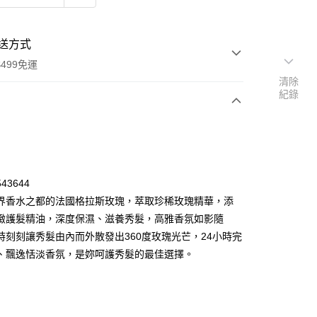
送方式
499免運
清除
紀錄
次付款
付款
43644
界香水之都的法國格拉斯玫瑰，萃取珍稀玫瑰精華，添
緻護髮精油，深度保濕、滋養秀髮，高雅香氛如影隨
時刻刻讓秀髮由內而外散發出360度玫瑰光芒，24小時完
、飄逸恬淡香氛，是妳呵護秀髮的最佳選擇。
y