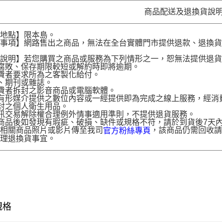
商品配送及退換貨說
送地點】限本島。
意事項】網路售出之商品，無法在全台實體門市提供退款、退換
。
貨說明】若您購買之商品或服務為下列情形之一，恕無法提供退
腐敗、保存期限較短或解約時即將逾期。
費者要求所為之客製化給付。
、期刊或雜誌。
費者拆封之影音商品或電腦軟體。
有形媒介提供之數位內容或一經提供即為完成之線上服務，經消
封之個人衛生用品。
訊交易解除權合理例外情事適用準則，不提供退貨服務。
商品後如發現有瑕疵、破損、缺件或規格不符，請於到貨後7天內以客服
供相關商品照片或影片傳至我司
，該商品仍需回收請
官方粉絲專頁
辦理退換貨事宜。
規格