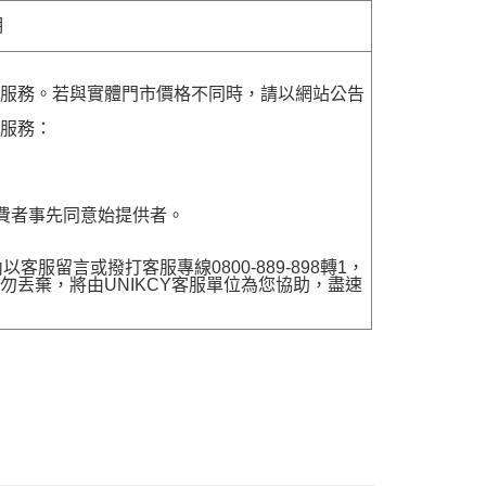
明
貨服務。若與實體門市價格不同時，請以網站公告
貨服務：
費者事先同意始提供者。
留言或撥打客服專線0800-889-898轉1，
勿丟棄，將由UNIKCY客服單位為您協助，盡速