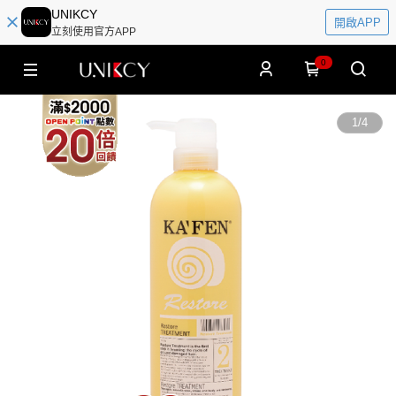
UNIKCY
開啟APP
立刻使用官方APP
0
1
/
4