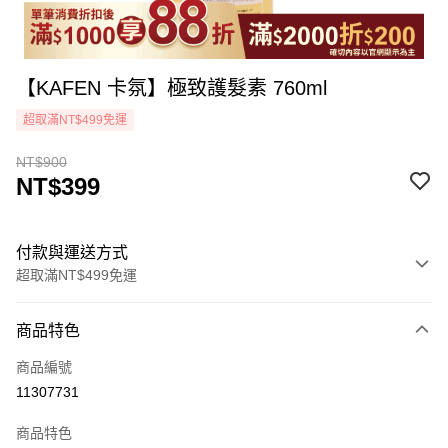
【KAFEN 卡氛】極致護髮素 760ml
超取滿NT$499免運
NT$900
NT$399
付款與運送方式
超取滿NT$499免運
付款方式
商品特色
icash Pay
商品編號
信用卡一次付款
11307731
超商取貨付款
商品特色