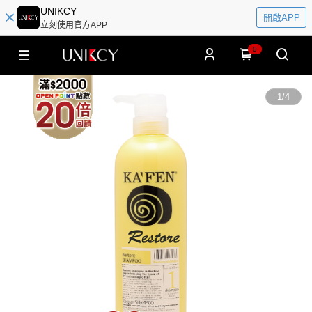
UNIKCY
開啟APP
立刻使用官方APP
0
1
/
4