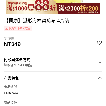
【楓康】弧形海棉菜瓜布 4片裝
超取滿NT$499免運
NT$68
NT$49
付款與運送方式
超取滿NT$499免運
付款方式
商品特色
icash Pay
商品編號
信用卡一次付款
11307656
超商取貨付款
商品特色