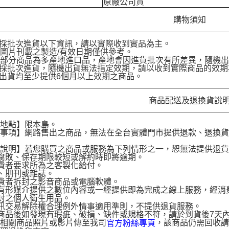
原廠公司貨
購物須知
品採批次進貨以下資訊，請以實際收到實品為主。
圖片刊載之製造/有效日期僅供參考。
部分商品為多產地進口品，產地會因進貨批次有所差異，隨機出
品採批次進貨，隨機出貨無法指定效期，請以收到實際商品的效期
品出貨均至少提供6個月以上效期之商品。
商品配送及退換貨說
送地點】限本島。
意事項】網路售出之商品，無法在全台實體門市提供退款、退換
。
貨說明】若您購買之商品或服務為下列情形之一，恕無法提供退
腐敗、保存期限較短或解約時即將逾期。
費者要求所為之客製化給付。
、期刊或雜誌。
費者拆封之影音商品或電腦軟體。
有形媒介提供之數位內容或一經提供即為完成之線上服務，經消
封之個人衛生用品。
訊交易解除權合理例外情事適用準則，不提供退貨服務。
商品後如發現有瑕疵、破損、缺件或規格不符，請於到貨後7天內以客服
供相關商品照片或影片傳至我司
，該商品仍需回收請
官方粉絲專頁