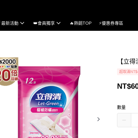
☄最新活動
👑會員獨享
🔥熱銷TOP
⚡優惠券專區
【立得
超取滿NT$
NT$6
數量