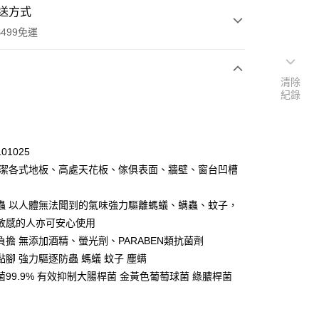
送方式
499免運
清除
紀錄
次付款
付款
01025
清潔各式地板、高處天花板、傢俱表面、牆壁、窗台凹槽
蟲 以人體無法聞到的氣味強力驅離螞蟻、螨蟲、蚊子，
敏感的人亦可安心使用
負擔 無添加酒精、螢光劑、PARABEN類抗菌劑
黏腳 強力驅逐防蟲 螞蟻 蚊子 塵螨
菌99.9% 有效抑制大腸桿菌 金黃色葡萄球菌 綠膿桿菌
y