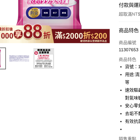
付款與運
超取滿NT$
付款方式
商品特色
icash Pay
商品編號
11307653
信用卡一
商品特色
超商取貨
貨號：1
用途:
LINE Pay
等
Apple Pay
速效驅
對氣味
街口支付
安心零
悠遊付
去垢不
有效抗
Google Pa
銷售重點