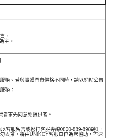
貨。
為主。
明
貨服務。若與實體門市價格不同時，請以網站公告
貨服務：
費者事先同意始提供者。
留言或撥打客服專線0800-889-898轉1，
勿丟棄，將由UNIKCY客服單位為您協助，盡速