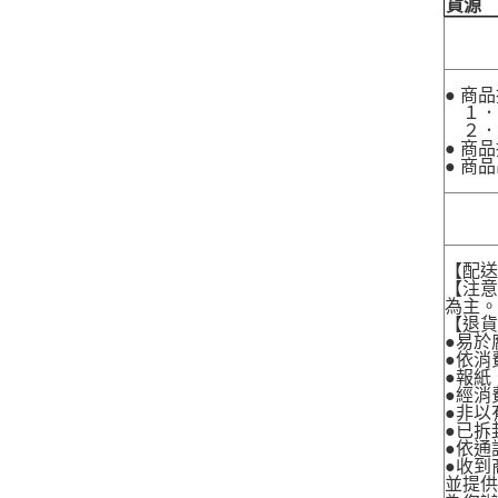
貨源
● 商
１．
２．
● 商
● 商
【配
【注
為主
【退
●易於
●依消
●報紙
●經消
●非以
●已拆
●依通
●收到
並提