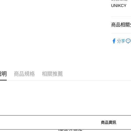
運送方式
UNIKCY
7-11取
每筆NT$7
商品相關分
付款後7-
🪙OPEN
每筆NT$7
分享
⚡新品上市
宅配［需2
每筆NT$1
說明
商品規格
相關推薦
商品資訊