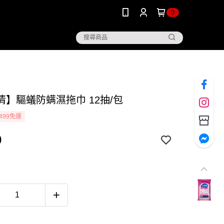
0
清】驅蟻防螨濕拖巾 12抽/包
499免運
0