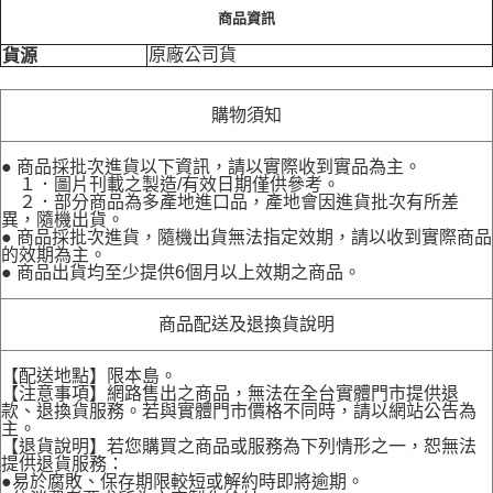
商品資訊
原廠公司貨
貨源
購物須知
● 商品採批次進貨以下資訊，請以實際收到實品為主。
１．圖片刊載之製造/有效日期僅供參考。
２．部分商品為多產地進口品，產地會因進貨批次有所差
異，隨機出貨。
● 商品採批次進貨，隨機出貨無法指定效期，請以收到實際商品
的效期為主。
● 商品出貨均至少提供6個月以上效期之商品。
商品配送及退換貨說明
【配送地點】限本島。
【注意事項】網路售出之商品，無法在全台實體門市提供退
款、退換貨服務。若與實體門市價格不同時，請以網站公告為
主。
【退貨說明】若您購買之商品或服務為下列情形之一，恕無法
提供退貨服務：
●易於腐敗、保存期限較短或解約時即將逾期。