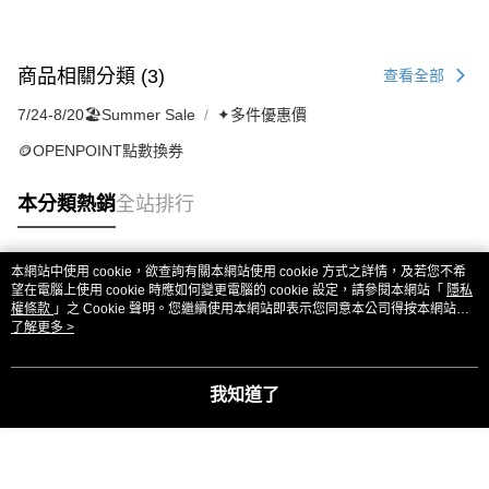
商品相關分類 (3)
查看全部
7/24-8/20🏖️Summer Sale
✦多件優惠價
🪙OPENPOINT點數換券
本分類熱銷
全站排行
本網站中使用 cookie，欲查詢有關本網站使用 cookie 方式之詳情，及若您不希
熱門標籤
望在電腦上使用 cookie 時應如何變更電腦的 cookie 設定，請參閱本網站「
隱私
權條款
」之 Cookie 聲明。您繼續使用本網站即表示您同意本公司得按本網站使
用條款之 Cookie 聲明使用 cookie。
了解更多 >
我知道了