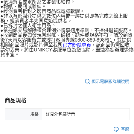
●依消費者要求所為之客製化給付。
●報紙、期刊或雜誌。
●經消費者拆封之影音商品或電腦軟體。
●非以有形媒介提供之數位內容或一經提供即為完成之線上服
務，經消費者事先同意始提供者。
●已拆封之個人衛生用品。
●依通訊交易解除權合理例外情事適用準則，不提供退貨服務。
●收到商品後如發現有瑕疵、破損、缺件或規格不符，請於到貨
後7天內以客服留言或撥打客服專線0800-889-898轉1，並提供
相關商品照片或影片傳至我司
，該商品仍需回收
官方粉絲專頁
請勿丟棄，將由UNIKCY客服單位為您協助，盡速為您辦理退換
貨事宜。
顯示電腦版詳細說明
商品規格
規格
詳見外包裝所示
客服