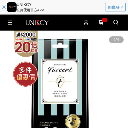
UNIKCY
開啟APP
立刻使用官方APP
0
1
/
4