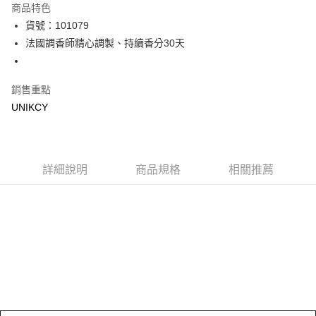
商品特色
LINE Pay
貨號：101079
法國調香師精心調製、持續香分30天
Apple Pay
街口支付
銷售重點
悠遊付
UNIKCY
Google Pay
運送方式
詳細說明
商品規格
相關推薦
7-11取貨付款［需3-5個工作天不含預購商品］
每筆NT$70，滿NT$499(含以上)免運費
付款後7-11取貨［需3-5個工作天不含預購商品］
每筆NT$70，滿NT$499(含以上)免運費
宅配［需2-3個工作天不含預購商品］
每筆NT$100，滿NT$799(含以上)免運費