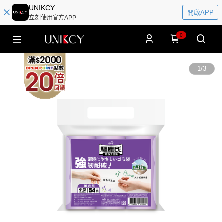
UNIKCY
開啟APP
立刻使用官方APP
0
1
/
3