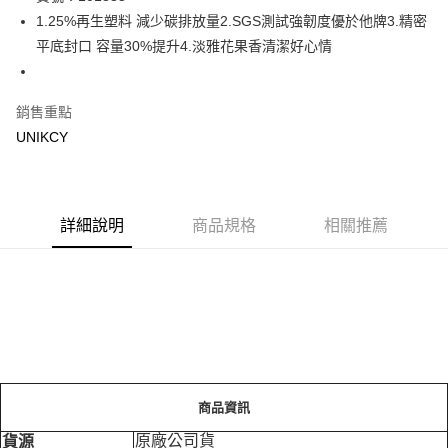
1.25%再生塑料 減少碳排放量2.SGS測試強韌度優於他牌3.精密
Apple Pay
平底封口 容量30%提升4.淡雅花果香清潔好心情
街口支付
悠遊付
銷售重點
UNIKCY
Google Pay
運送方式
7-11取貨付款［需3-5個工作天不含預購商品］
詳細說明
商品規格
相關推薦
每筆NT$70，滿NT$499(含以上)免運費
付款後7-11取貨［需3-5個工作天不含預購商品］
每筆NT$70，滿NT$499(含以上)免運費
宅配［需2-3個工作天不含預購商品］
每筆NT$100，滿NT$799(含以上)免運費
商品資訊
原廠公司貨
貨源