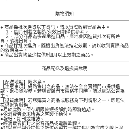
購物須知
● 商品採批次進貨以下資訊，請以實際收到實品為主。
１．圖片刊載之製造/有效日期僅供參考。
２．部分商品為多產地進口品，產地會因進貨批次有所差
異，隨機出貨。
● 商品採批次進貨，隨機出貨無法指定效期，請以收到實際商品
的效期為主。
● 商品出貨均至少提供6個月以上效期之商品。
商品配送及退換貨說明
【配送地點】限本島。
【注意事項】網路售出之商品，無法在全台實體門市提供退
款、退換貨服務。若與實體門市價格不同時，請以網站公告為
主。
【退貨說明】若您購買之商品或服務為下列情形之一，恕無法
提供退貨服務：
●易於腐敗、保存期限較短或解約時即將逾期。
●依消費者要求所為之客製化給付。
●報紙、期刊或雜誌。
●經消費者拆封之影音商品或電腦軟體。
●非以有形媒介提供之數位內容或一經提供即為完成之線上服