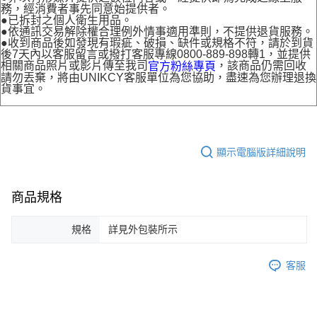
務，經消費者事先同意始提供者。
●已拆封之個人衛生用品。
●依通訊交易解除權合理例外情事適用準則，不提供退貨服務。
●收到商品後如發現有瑕疵、破損、缺件或規格不符，請於到貨
後7天內以客服留言或撥打客服專線0800-889-898轉1，並提供
相關商品照片或影片傳至我司
，該商品仍需回收
官方粉絲專頁
請勿丟棄，將由UNIKCY客服單位為您協助，盡速為您辦理退換
貨事宜。
顯示電腦版詳細說明
商品規格
規格
詳見外包裝所示
客服