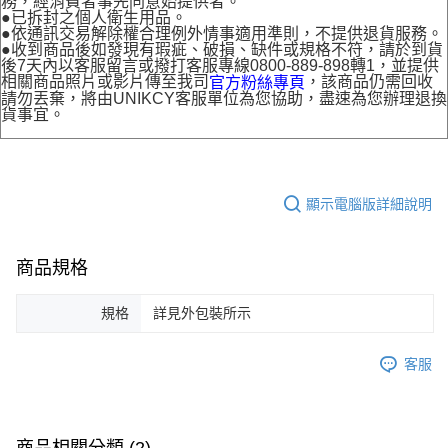
務，經消費者事先同意始提供者。
●已拆封之個人衛生用品。
●依通訊交易解除權合理例外情事適用準則，不提供退貨服務。
●收到商品後如發現有瑕疵、破損、缺件或規格不符，請於到貨
後7天內以客服留言或撥打客服專線0800-889-898轉1，並提供
相關商品照片或影片傳至我司
，該商品仍需回收
官方粉絲專頁
請勿丟棄，將由UNIKCY客服單位為您協助，盡速為您辦理退換
貨事宜。
顯示電腦版詳細說明
商品規格
規格
詳見外包裝所示
客服