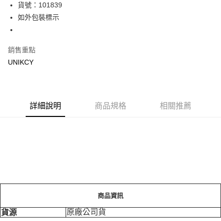
LINE Pay
貨號：101839
如外包裝標示
Apple Pay
街口支付
銷售重點
悠遊付
UNIKCY
Google Pay
運送方式
詳細說明
商品規格
相關推薦
7-11取貨付款［需3-5個工作天不含預購商品］
每筆NT$70，滿NT$499(含以上)免運費
付款後7-11取貨［需3-5個工作天不含預購商品］
每筆NT$70，滿NT$499(含以上)免運費
宅配［需2-3個工作天不含預購商品］
每筆NT$100，滿NT$799(含以上)免運費
商品資訊
原廠公司貨
貨源