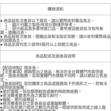
購物須知
● 商品採批次進貨以下資訊，請以實際收到實品為主。
１．圖片刊載之製造/有效日期僅供參考。
２．部分商品為多產地進口品，產地會因進貨批次有所差
異，隨機出貨。
● 商品採批次進貨，隨機出貨無法指定效期，請以收到實際商品
的效期為主。
● 商品出貨均至少提供6個月以上效期之商品。
商品配送及退換貨說明
【配送地點】限本島。
【注意事項】網路售出之商品，無法在全台實體門市提供退
款、退換貨服務。若與實體門市價格不同時，請以網站公告為
主。
【退貨說明】若您購買之商品或服務為下列情形之一，恕無法
提供退貨服務：
●易於腐敗、保存期限較短或解約時即將逾期。
●依消費者要求所為之客製化給付。
●報紙、期刊或雜誌。
●經消費者拆封之影音商品或電腦軟體。
●非以有形媒介提供之數位內容或一經提供即為完成之線上服