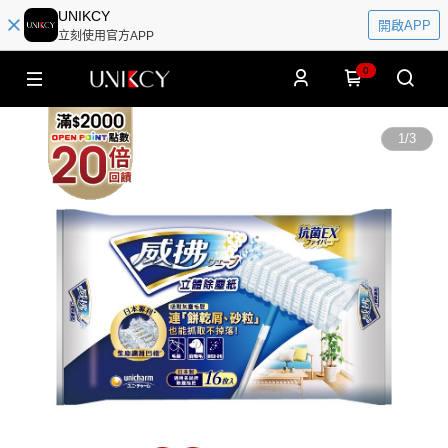
UNIKCY
開啟APP
立刻使用官方APP
0
1
/
3