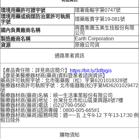
環署衛輸字第0747號
環境用藥許可證字號
環境用藥或病媒防治業許可執照
環藥販賣字第19-081號
字號
興農集團玉美生技股份有限
國內負責廠商名稱
公司
Earth Corporation
製造廠商名稱
原廠公司貨
貨源
通路業者資訊
【產品責任險：詳見商店簡介】
https://bit.ly/3dfpgis
【康是美醫療器材商(藥商)資料暨業者諮詢資訊】
藥商許可執照字號：北市衛藥販（松）字第6201018328號
醫療器材商許可執照字號：北市衛器販(松)字第MD6201029472
號
醫療器材商(藥商)名稱：統一生活事業股份有限公司
醫療器材商(藥商)地址：台灣台北市松山區東興路8號7樓
醫療器材商(藥商)電話：(02)2799-0560
醫療器材商(藥商)諮詢專線：0800-005-665#1
醫療器材商(藥商)服務時間：週一~五 上午9-12 下午13-17:30 例
假日除外
購物須知