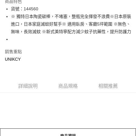
商品特色
LINE Pay
貨號：144560
※ 獨特日本陶瓷碳棒，不堵塞，整瓶完全揮發不浪費※日本原裝
Apple Pay
進口，日本家庭滅蚊好幫手※ 適用臥房、客廳5坪範圍 ※無色、
街口支付
無味，長效滅蚊 ※新式美特寧配方減少蚊子抗藥性，提升防護力
悠遊付
銷售重點
Google Pay
UNIKCY
運送方式
7-11取貨付款［需3-5個工作天不含預購商品］
每筆NT$70，滿NT$499(含以上)免運費
詳細說明
商品規格
相關推薦
付款後7-11取貨［需3-5個工作天不含預購商品］
每筆NT$70，滿NT$499(含以上)免運費
宅配［需2-3個工作天不含預購商品］
每筆NT$100，滿NT$799(含以上)免運費
商品資訊