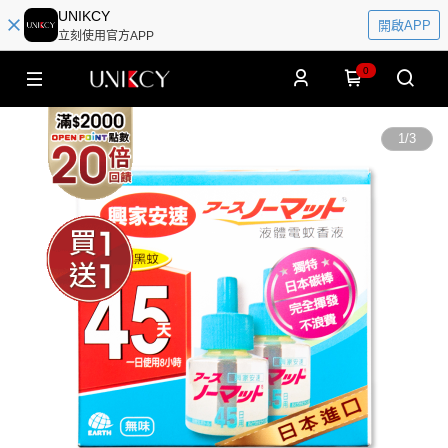
UNIKCY
開啟APP
立刻使用官方APP
0
1
/
3