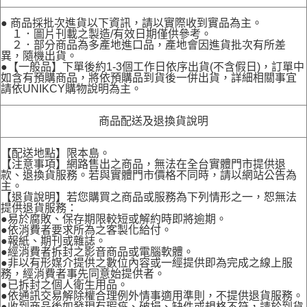
● 商品採批次進貨以下資訊，請以實際收到實品為主。
１．圖片刊載之製造/有效日期僅供參考。
２．部分商品為多產地進口品，產地會因進貨批次有所差
異，隨機出貨。
●【一般品】下單後約1-3個工作日依序出貨(不含假日)，訂單中
如含有預購商品，將依預購品到貨後一併出貨，詳細相關事宜
請依UNIKCY購物說明為主。
商品配送及退換貨說明
【配送地點】限本島。
【注意事項】網路售出之商品，無法在全台實體門市提供退
款、退換貨服務。若與實體門市價格不同時，請以網站公告為
主。
【退貨說明】若您購買之商品或服務為下列情形之一，恕無法
提供退貨服務：
●易於腐敗、保存期限較短或解約時即將逾期。
●依消費者要求所為之客製化給付。
●報紙、期刊或雜誌。
●經消費者拆封之影音商品或電腦軟體。
●非以有形媒介提供之數位內容或一經提供即為完成之線上服
務，經消費者事先同意始提供者。
●已拆封之個人衛生用品。
●依通訊交易解除權合理例外情事適用準則，不提供退貨服務。
●收到商品後如發現有瑕疵、破損、缺件或規格不符，請於到貨