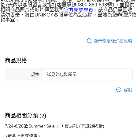
後7天內以客服留言或撥打客服專線0800-889-898轉1，並提供
相關商品照片或影片傳至我司
，該商品仍需回收
官方粉絲專頁
請勿丟棄，將由UNIKCY客服單位為您協助，盡速為您辦理退換
貨事宜。
顯示電腦版詳細說明
商品規格
規格
詳見外包裝所示
客服
商品相關分類 (2)
7/24-8/20🏖️Summer Sale
✦買1送1 (下單2件5折)
⚡新品上市享優惠⚡