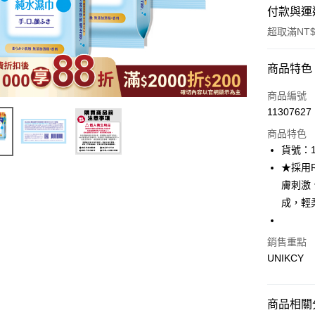
付款與運
超取滿NT$
付款方式
商品特色
icash Pay
商品編號
11307627
信用卡一
商品特色
超商取貨
貨號：1
★採用
LINE Pay
膚刺激
Apple Pay
成，輕
街口支付
銷售重點
悠遊付
UNIKCY
Google Pa
商品相關分