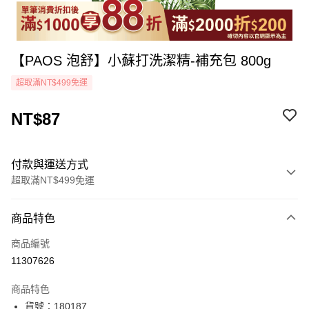
【PAOS 泡舒】小蘇打洗潔精-補充包 800g
超取滿NT$499免運
NT$87
付款與運送方式
超取滿NT$499免運
付款方式
商品特色
icash Pay
商品編號
信用卡一次付款
11307626
超商取貨付款
商品特色
LINE Pay
貨號：180187