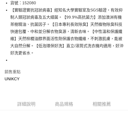
Apple Pay
貨號：152080
【實驗證實抗冠狀病毒】經知名大學實驗室及SGS驗證，有效抑
街口支付
制人類冠狀病毒及五大細菌。【99.9%高抗菌力】添加澳洲有機
悠遊付
茶樹精油、抗菌因子。【日本專利長效除臭】天然植物除臭科技
快速包覆、中和並分解衣物臭源，清新去味。【中性溫和保護纖
Google Pay
維】天然棕櫚油醇界面活性劑保護衣物纖維，不刺激肌膚，能被
大自然分解。【低泡環保好洗】直立/滾筒式洗衣機均適用，好沖
運送方式
好洗更省水。
宅配［需2-3個工作天不含預購商品］
每筆NT$100，滿NT$799(含以上)免運費
銷售重點
UNIKCY
詳細說明
商品規格
相關推薦