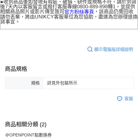
●收到商品後如發現有瑕疵、破損、缺件或規格不符，請於到貨
後7天內以客服留言或撥打客服專線0800-889-898轉1，並提供
相關商品照片或影片傳至我司
，該商品仍需回收
官方粉絲專頁
請勿丟棄，將由UNIKCY客服單位為您協助，盡速為您辦理退換
貨事宜。
顯示電腦版詳細說明
商品規格
規格
詳見外包裝所示
客服
商品相關分類 (2)
🪙OPENPOINT點數換券