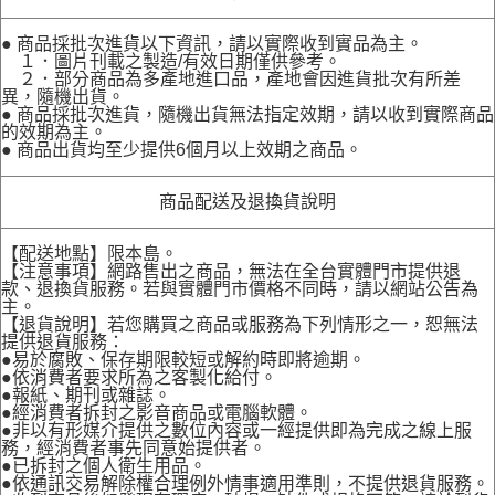
● 商品採批次進貨以下資訊，請以實際收到實品為主。
１．圖片刊載之製造/有效日期僅供參考。
２．部分商品為多產地進口品，產地會因進貨批次有所差
異，隨機出貨。
● 商品採批次進貨，隨機出貨無法指定效期，請以收到實際商品
的效期為主。
● 商品出貨均至少提供6個月以上效期之商品。
商品配送及退換貨說明
【配送地點】限本島。
【注意事項】網路售出之商品，無法在全台實體門市提供退
款、退換貨服務。若與實體門市價格不同時，請以網站公告為
主。
【退貨說明】若您購買之商品或服務為下列情形之一，恕無法
提供退貨服務：
●易於腐敗、保存期限較短或解約時即將逾期。
●依消費者要求所為之客製化給付。
●報紙、期刊或雜誌。
●經消費者拆封之影音商品或電腦軟體。
●非以有形媒介提供之數位內容或一經提供即為完成之線上服
務，經消費者事先同意始提供者。
●已拆封之個人衛生用品。
●依通訊交易解除權合理例外情事適用準則，不提供退貨服務。