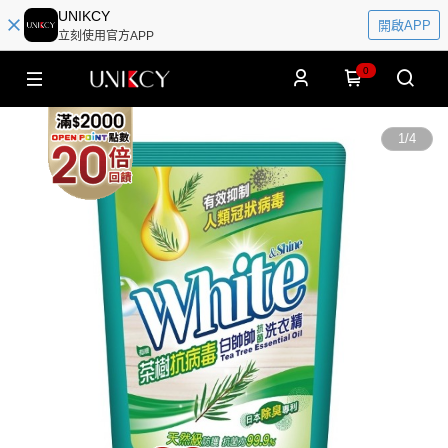
UNIKCY
開啟APP
立刻使用官方APP
0
1
/
4