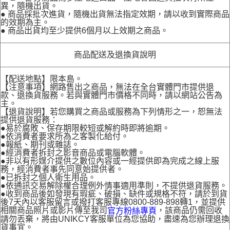
異，隨機出貨。
● 商品採批次進貨，隨機出貨無法指定效期，請以收到實際商品
的效期為主。
● 商品出貨均至少提供6個月以上效期之商品。
商品配送及退換貨說明
【配送地點】限本島。
【注意事項】網路售出之商品，無法在全台實體門市提供退
款、退換貨服務。若與實體門市價格不同時，請以網站公告為
主。
【退貨說明】若您購買之商品或服務為下列情形之一，恕無法
提供退貨服務：
●易於腐敗、保存期限較短或解約時即將逾期。
●依消費者要求所為之客製化給付。
●報紙、期刊或雜誌。
●經消費者拆封之影音商品或電腦軟體。
●非以有形媒介提供之數位內容或一經提供即為完成之線上服
務，經消費者事先同意始提供者。
●已拆封之個人衛生用品。
●依通訊交易解除權合理例外情事適用準則，不提供退貨服務。
●收到商品後如發現有瑕疵、破損、缺件或規格不符，請於到貨
後7天內以客服留言或撥打客服專線0800-889-898轉1，並提供
相關商品照片或影片傳至我司
，該商品仍需回收
官方粉絲專頁
請勿丟棄，將由UNIKCY客服單位為您協助，盡速為您辦理退換
貨事宜。