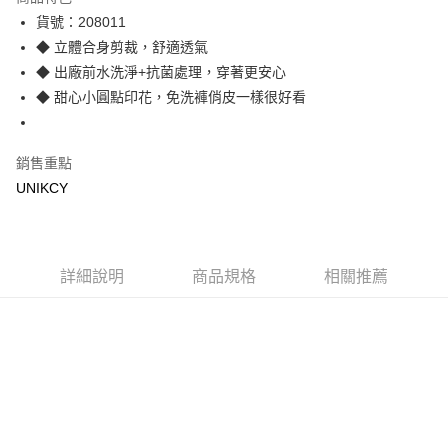
LINE Pay
貨號：208011
◆ 立體合身剪裁，舒適透氣
Apple Pay
◆ 出廠前水洗淨+抗菌處理，穿著更安心
街口支付
◆ 甜心小圓點印花，免洗褲俏皮一樣很好看
悠遊付
銷售重點
Google Pay
UNIKCY
運送方式
7-11取貨付款［需3-5個工作天不含預購商品］
每筆NT$70，滿NT$499(含以上)免運費
詳細說明
商品規格
相關推薦
付款後7-11取貨［需3-5個工作天不含預購商品］
每筆NT$70，滿NT$499(含以上)免運費
宅配［需2-3個工作天不含預購商品］
每筆NT$100，滿NT$799(含以上)免運費