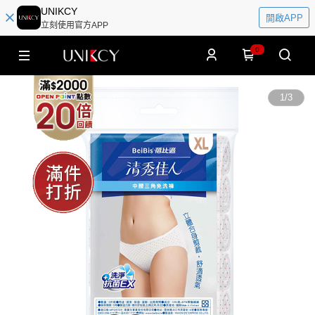
UNIKCY
開啟APP
立刻使用官方APP
0
1
/
3