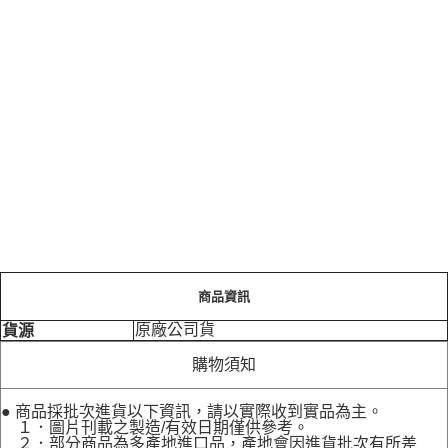
商品資訊
原廠公司貨
貨源
購物須知
● 商品採批次進貨以下資訊，請以實際收到實品為主。
１．圖片刊載之製造/有效日期僅供參考。
２．部分商品為多產地進口品，產地會因進貨批次有所差