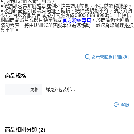
●已拆封之個人衛生用品。
●依通訊交易解除權合理例外情事適用準則，不提供退貨服務。
●收到商品後如發現有瑕疵、破損、缺件或規格不符，請於到貨
後7天內以客服留言或撥打客服專線0800-889-898轉1，並提供
相關商品照片或影片傳至我司
，該商品仍需回收
官方粉絲專頁
請勿丟棄，將由UNIKCY客服單位為您協助，盡速為您辦理退換
貨事宜。
顯示電腦版詳細說明
商品規格
規格
詳見外包裝所示
客服
商品相關分類 (2)