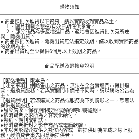
購物須知
● 商品採批次進貨以下資訊，請以實際收到實品為主。
１．圖片刊載之製造/有效日期僅供參考。
２．部分商品為多產地進口品，產地會因進貨批次有所差
異，隨機出貨。
● 商品採批次進貨，隨機出貨無法指定效期，請以收到實際商品
的效期為主。
● 商品出貨均至少提供6個月以上效期之商品。
商品配送及退換貨說明
【配送地點】限本島。
【注意事項】網路售出之商品，無法在全台實體門市提供退
款、退換貨服務。若與實體門市價格不同時，請以網站公告為
主。
【退貨說明】若您購買之商品或服務為下列情形之一，恕無法
提供退貨服務：
●易於腐敗、保存期限較短或解約時即將逾期。
●依消費者要求所為之客製化給付。
●報紙、期刊或雜誌。
●經消費者拆封之影音商品或電腦軟體。
●非以有形媒介提供之數位內容或一經提供即為完成之線上服
務，經消費者事先同意始提供者。