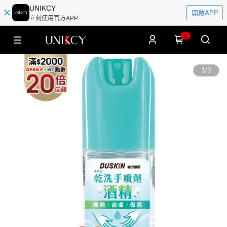
UNIKCY
開啟APP
立刻使用官方APP
0
1
/
3