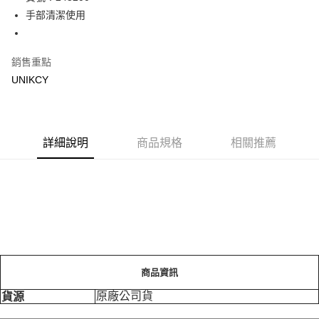
手部清潔使用
Apple Pay
街口支付
銷售重點
悠遊付
UNIKCY
Google Pay
運送方式
詳細說明
商品規格
相關推薦
7-11取貨付款［需3-5個工作天不含預購商品］
每筆NT$70，滿NT$499(含以上)免運費
付款後7-11取貨［需3-5個工作天不含預購商品］
每筆NT$70，滿NT$499(含以上)免運費
宅配［需2-3個工作天不含預購商品］
每筆NT$100，滿NT$799(含以上)免運費
商品資訊
原廠公司貨
貨源