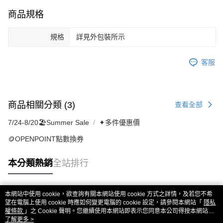
商品規格
規格
詳見外包裝所示
客服
商品相關分類 (3)
查看全部
7/24-8/20🏖️Summer Sale
✦多件優惠價
🪙OPENPOINT點數換券
本分類熱銷
全站排行
本網站中使用 cookie，欲查詢有關本網站使用 cookie 方式之詳情，及若您不希
熱門標籤
望在電腦上使用 cookie 時應如何變更電腦的 cookie 設定，請參閱本網站「
隱私
權條款
」之 Cookie 聲明。您繼續使用本網站即表示您同意本公司得按本網站使
用條款之 Cookie 聲明使用 cookie。
了解更多 >