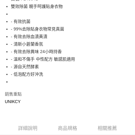
雙效除菌 親手呵護貼身衣物
Apple Pay
街口支付
- 有效抗菌
- 99%去除貼身衣物常見真菌
悠遊付
- 有效去除血漬黃漬
Google Pay
- 清新小蒼蘭香氛
- 有效去除異味 24小時持香
運送方式
- 溫和不傷手 中性配方 敏感肌適用
7-11取貨付款［需3-5個工作天不含預購商品］
- 源自天然酵素
- 低泡配方好沖洗
每筆NT$70，滿NT$499(含以上)免運費
付款後7-11取貨［需3-5個工作天不含預購商品］
每筆NT$70，滿NT$499(含以上)免運費
銷售重點
UNIKCY
宅配［需2-3個工作天不含預購商品］
每筆NT$100，滿NT$799(含以上)免運費
詳細說明
商品規格
相關推薦