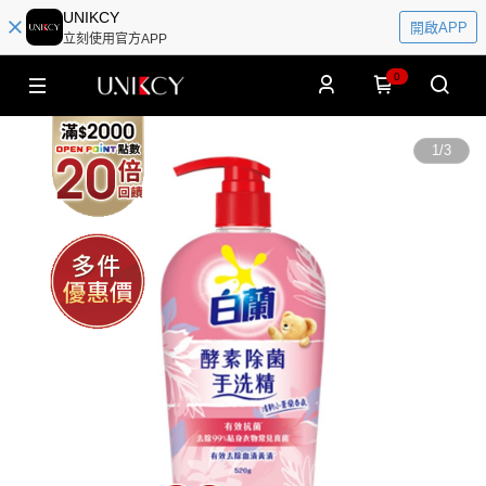
UNIKCY
開啟APP
立刻使用官方APP
0
1
/
3