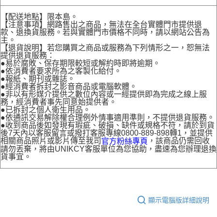
【配送地點】限本島。
【注意事項】網路售出之商品，無法在全台實體門市提供退
款、退換貨服務。若與實體門市價格不同時，請以網站公告為
主。
【退貨說明】若您購買之商品或服務為下列情形之一，恕無法
提供退貨服務：
●易於腐敗、保存期限較短或解約時即將逾期。
●依消費者要求所為之客製化給付。
●報紙、期刊或雜誌。
●經消費者拆封之影音商品或電腦軟體。
●非以有形媒介提供之數位內容或一經提供即為完成之線上服
務，經消費者事先同意始提供者。
●已拆封之個人衛生用品。
●依通訊交易解除權合理例外情事適用準則，不提供退貨服務。
●收到商品後如發現有瑕疵、破損、缺件或規格不符，請於到貨
後7天內以客服留言或撥打客服專線0800-889-898轉1，並提供
相關商品照片或影片傳至我司
，該商品仍需回收
官方粉絲專頁
請勿丟棄，將由UNIKCY客服單位為您協助，盡速為您辦理退換
貨事宜。
顯示電腦版詳細說明