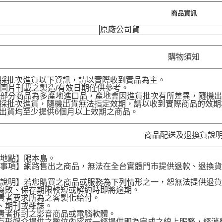
商品資訊
原廠公司貨
購物須知
品採批次進貨以下資訊，請以實際收到實品為主。
圖片刊載之製造/有效日期僅供參考。
部分商品為多產地進口品，產地會因進貨批次有所差異，隨機出
品採批次進貨，隨機出貨無法指定效期，請以收到實際商品的效期
品出貨均至少提供6個月以上效期之商品。
商品配送及退換貨說
送地點】限本島。
意事項】網路售出之商品，無法在全台實體門市提供退款、退換
。
貨說明】若您購買之商品或服務為下列情形之一，恕無法提供退
腐敗、保存期限較短或解約時即將逾期。
費者要求所為之客製化給付。
、期刊或雜誌。
費者拆封之影音商品或電腦軟體。
有形媒介提供之數位內容或一經提供即為完成之線上服務，經消