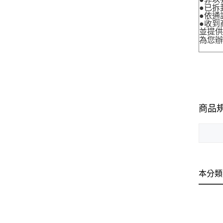
●已拆
●依通
●收到
並提
為您
商品
本分類