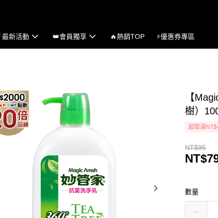
☄最新活動
👑會員獨享
🔥熱銷TOP
⚡優惠券專區
【Mag
樹）10
超取滿NT$
NT$95
NT$7
數量