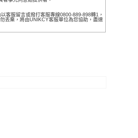
留言或撥打客服專線0800-889-898轉1，
勿丟棄，將由UNIKCY客服單位為您協助，盡速