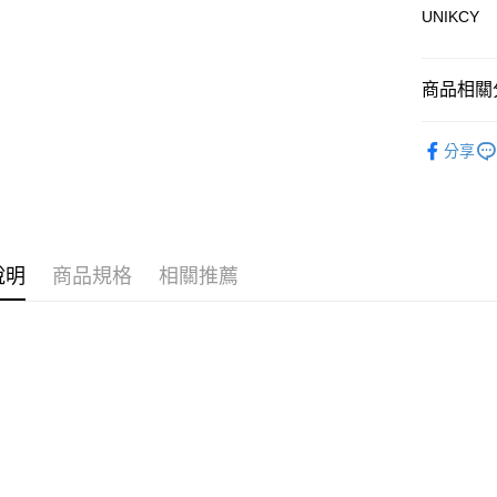
UNIKCY
運送方式
商品相關分
7-11取
每筆NT$7
🪙OPEN
分享
⚡新品上市
付款後7-
每筆NT$7
宅配［需2
說明
商品規格
相關推薦
每筆NT$1