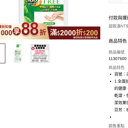
付款與運
超取滿NT$
付款方式
商品特色
icash Pay
商品編號
11307600
信用卡一
商品特色
超商取貨
貨號：2
1.全
LINE Pay
的健康。
Apple Pay
乾澀，
潔效果
街口支付
芬芳：
悠遊付
Google Pa
銷售重點