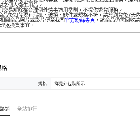
封之個人衛生用品。
訊交易解除權合理例外情事適用準則，不提供退貨服務。
商品後如發現有瑕疵、破損、缺件或規格不符，請於到貨後7天內以客服
供相關商品照片或影片傳至我司
，該商品仍需回收請
官方粉絲專頁
辦理退換貨事宜。
規格
規格
詳見外包裝所示
熱銷
全站排行