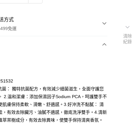
送方式
499免運
清除
紀錄
次付款
付款
51532
面抗菌： 獨特抗菌配方，有效減少細菌滋生，全面守護您
 2.温和潔膚：添加保濕因子Sodium PCA，呵護雙手不
使肌膚保持柔軟、滑嫩、舒適感。3.好沖洗不黏膩： 清
佳，有效去除臟污、油膩不適感，徹底洗淨雙手。4.清新
植萃茶樹成分，有效去除異味，使雙手保持清爽香氛。
y