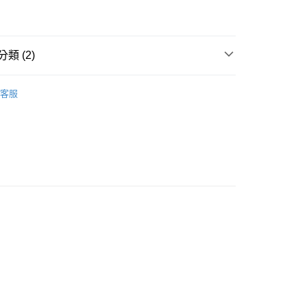
類 (2)
貨付款［需3-5個工作天不含預購商品］
0，滿NT$499(含以上)免運費
POINT點數換券
客服
享優惠⚡
11取貨［需3-5個工作天不含預購商品］
0，滿NT$499(含以上)免運費
-3個工作天不含預購商品］
00，滿NT$799(含以上)免運費