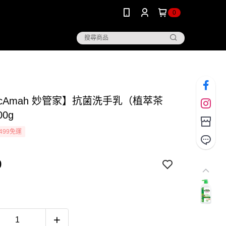
0
icAmah 妙管家】抗菌洗手乳（植萃茶
00g
499免運
9