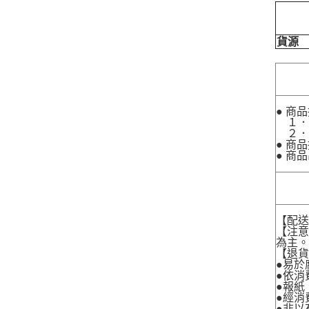
貨源
● 商
１．
２．
● 商
● 商
【配
【注
為主
【退
●易於
●依消
●報紙
●經消
●非以