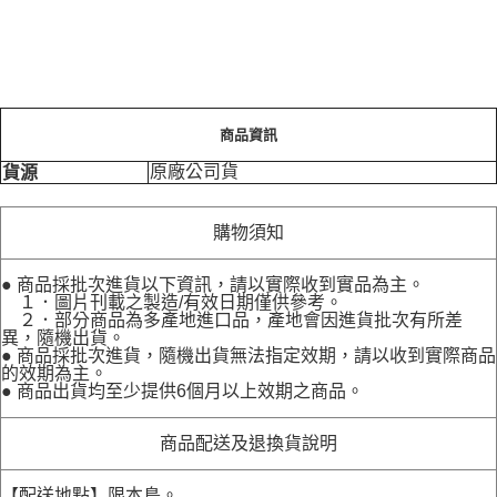
商品資訊
原廠公司貨
貨源
購物須知
● 商品採批次進貨以下資訊，請以實際收到實品為主。
１．圖片刊載之製造/有效日期僅供參考。
２．部分商品為多產地進口品，產地會因進貨批次有所差
異，隨機出貨。
● 商品採批次進貨，隨機出貨無法指定效期，請以收到實際商品
的效期為主。
● 商品出貨均至少提供6個月以上效期之商品。
商品配送及退換貨說明
【配送地點】限本島。