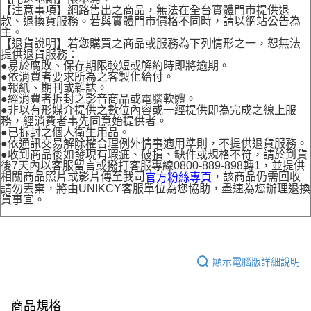
【注意事項】網路售出之商品，無法在全台實體門市提供退
款、退換貨服務。若與實體門市價格不同時，請以網站公告為
主。
【退貨說明】若您購買之商品或服務為下列情形之一，恕無法
提供退貨服務：
●易於腐敗、保存期限較短或解約時即將逾期。
●依消費者要求所為之客製化給付。
●報紙、期刊或雜誌。
●經消費者拆封之影音商品或電腦軟體。
●非以有形媒介提供之數位內容或一經提供即為完成之線上服
務，經消費者事先同意始提供者。
●已拆封之個人衛生用品。
●依通訊交易解除權合理例外情事適用準則，不提供退貨服務。
●收到商品後如發現有瑕疵、破損、缺件或規格不符，請於到貨
後7天內以客服留言或撥打客服專線0800-889-898轉1，並提供
相關商品照片或影片傳至我司
，該商品仍需回收
官方粉絲專頁
請勿丟棄，將由UNIKCY客服單位為您協助，盡速為您辦理退換
貨事宜。
顯示電腦版詳細說明
商品規格