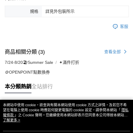
規格
詳見外包裝所示
客服
商品相關分類 (3)
查看全部
7/24-8/20🏖️Summer Sale
✦滿件打折
🪙OPENPOINT點數換券
本分類熱銷
全站排行
本網站中使用 cookie，欲查詢有關本網站使用 cookie 方式之詳情，及若您不希
熱門標籤
望在電腦上使用 cookie 時應如何變更電腦的 cookie 設定，請參閱本網站「
隱私
權條款
」之 Cookie 聲明。您繼續使用本網站即表示您同意本公司得按本網站使
用條款之 Cookie 聲明使用 cookie。
了解更多 >