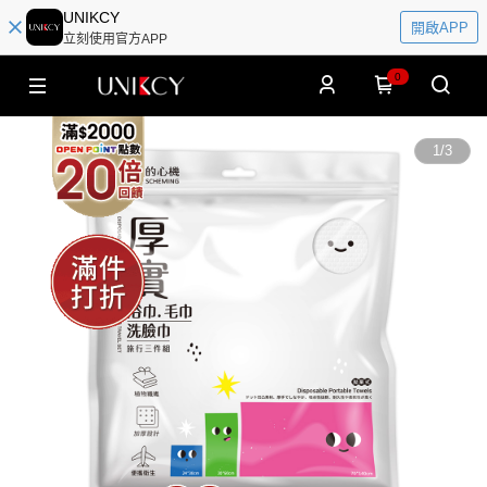
UNIKCY
開啟APP
立刻使用官方APP
0
1
/
3