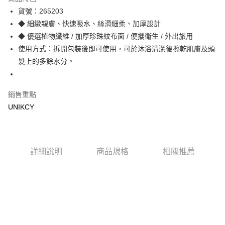
LINE Pay
貨號：265203
◆ 細緻親膚、快速吸水、絲滑細柔、加厚設計
Apple Pay
◆ 優選植物纖維 / 加厚珍珠紋布面 / 便攜衛生 / 外出旅用
街口支付
使用方式：拆開包裝後即可使用，可於沐浴清潔後擦乾肌膚及頭
髮上的多餘水分。
悠遊付
Google Pay
銷售重點
UNIKCY
運送方式
7-11取貨付款［需3-5個工作天不含預購商品］
每筆NT$70，滿NT$499(含以上)免運費
詳細說明
商品規格
相關推薦
付款後7-11取貨［需3-5個工作天不含預購商品］
每筆NT$70，滿NT$499(含以上)免運費
宅配［需2-3個工作天不含預購商品］
每筆NT$100，滿NT$799(含以上)免運費