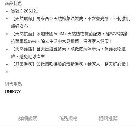
商品特色
Apple Pay
貨號：266121
【天然環保】馬來西亞天然棕菓油製成，不含螢光劑，不刺激肌
街口支付
膚好安心！
悠遊付
【天然抗菌】添加德國AntiMic天然植物抗菌配方，經SGS認證
抗菌率達99%，除去生活中常見細菌，保護家人健康！
Google Pay
【天然護纖】含天然纖維酵素，能徹底洗淨髒污，保護衣物纖
維，避免毛球產生！
運送方式
【舒柔香氛】如微風吹拂般的清新香氛，給家人一整天好心情！
宅配［需2-3個工作天不含預購商品］
每筆NT$100，滿NT$799(含以上)免運費
銷售重點
UNIKCY
詳細說明
商品規格
相關推薦