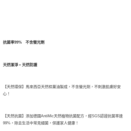
抗菌率99% 不含螢光劑
天然潔淨 • 天然防護
【天然環保】馬來西亞天然棕菓油製成，不含螢光劑，不刺激肌膚好安
心！
【天然抗菌】添加德國AntiMic天然植物抗菌配方，經SGS認證抗菌率達
99%，除去生活中常見細菌，保護家人健康！