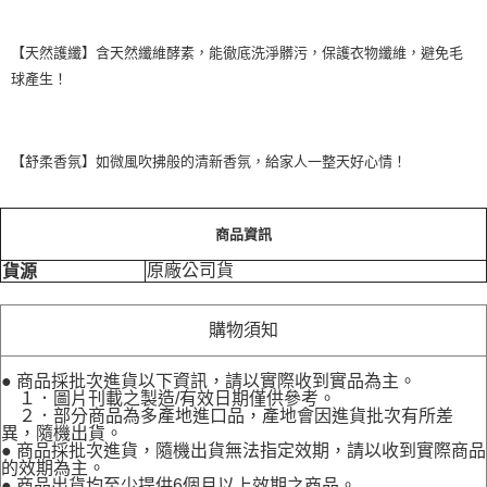
【天然護纖】含天然纖維酵素，能徹底洗淨髒污，保護衣物纖維，避免毛
球產生！
【舒柔香氛】如微風吹拂般的清新香氛，給家人一整天好心情！
商品資訊
原廠公司貨
貨源
購物須知
● 商品採批次進貨以下資訊，請以實際收到實品為主。
１．圖片刊載之製造/有效日期僅供參考。
２．部分商品為多產地進口品，產地會因進貨批次有所差
異，隨機出貨。
● 商品採批次進貨，隨機出貨無法指定效期，請以收到實際商品
的效期為主。
● 商品出貨均至少提供6個月以上效期之商品。