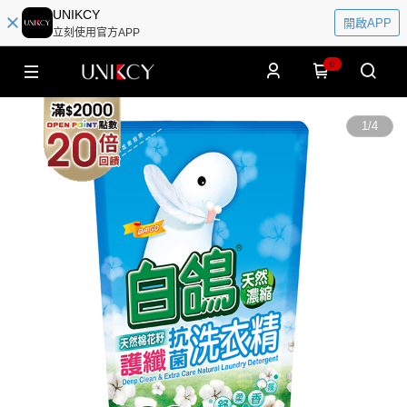
UNIKCY
開啟APP
立刻使用官方APP
0
1
/
4