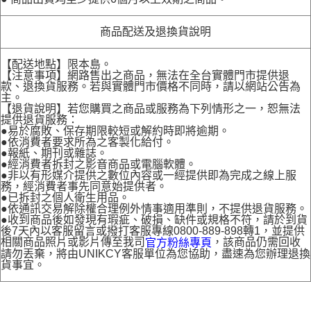
商品配送及退換貨說明
【配送地點】限本島。
【注意事項】網路售出之商品，無法在全台實體門市提供退
款、退換貨服務。若與實體門市價格不同時，請以網站公告為
主。
【退貨說明】若您購買之商品或服務為下列情形之一，恕無法
提供退貨服務：
●易於腐敗、保存期限較短或解約時即將逾期。
●依消費者要求所為之客製化給付。
●報紙、期刊或雜誌。
●經消費者拆封之影音商品或電腦軟體。
●非以有形媒介提供之數位內容或一經提供即為完成之線上服
務，經消費者事先同意始提供者。
●已拆封之個人衛生用品。
●依通訊交易解除權合理例外情事適用準則，不提供退貨服務。
●收到商品後如發現有瑕疵、破損、缺件或規格不符，請於到貨
後7天內以客服留言或撥打客服專線0800-889-898轉1，並提供
相關商品照片或影片傳至我司
，該商品仍需回收
官方粉絲專頁
請勿丟棄，將由UNIKCY客服單位為您協助，盡速為您辦理退換
貨事宜。