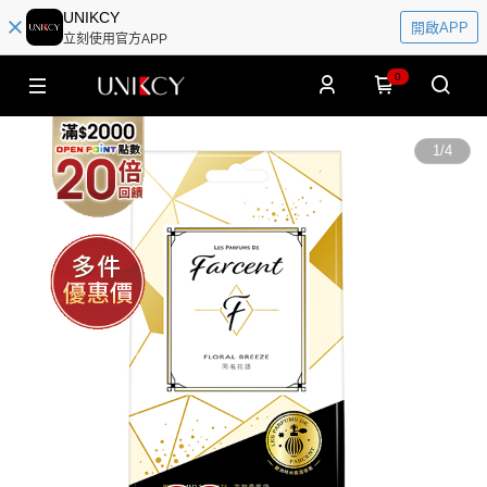
UNIKCY
開啟APP
立刻使用官方APP
0
1
/
4