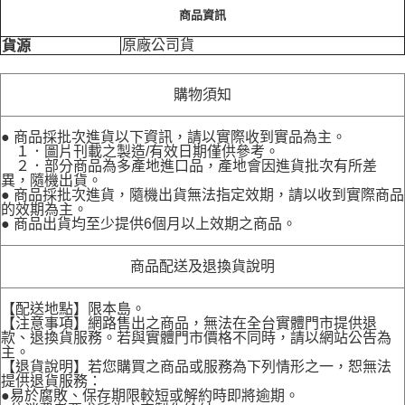
商品資訊
原廠公司貨
貨源
購物須知
● 商品採批次進貨以下資訊，請以實際收到實品為主。
１．圖片刊載之製造/有效日期僅供參考。
２．部分商品為多產地進口品，產地會因進貨批次有所差
異，隨機出貨。
● 商品採批次進貨，隨機出貨無法指定效期，請以收到實際商品
的效期為主。
● 商品出貨均至少提供6個月以上效期之商品。
商品配送及退換貨說明
【配送地點】限本島。
【注意事項】網路售出之商品，無法在全台實體門市提供退
款、退換貨服務。若與實體門市價格不同時，請以網站公告為
主。
【退貨說明】若您購買之商品或服務為下列情形之一，恕無法
提供退貨服務：
●易於腐敗、保存期限較短或解約時即將逾期。