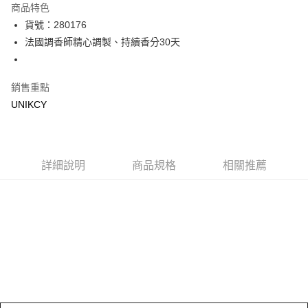
商品特色
LINE Pay
貨號：280176
法國調香師精心調製、持續香分30天
Apple Pay
街口支付
銷售重點
悠遊付
UNIKCY
Google Pay
運送方式
詳細說明
商品規格
相關推薦
7-11取貨付款［需3-5個工作天不含預購商品］
每筆NT$70，滿NT$499(含以上)免運費
付款後7-11取貨［需3-5個工作天不含預購商品］
每筆NT$70，滿NT$499(含以上)免運費
宅配［需2-3個工作天不含預購商品］
每筆NT$100，滿NT$799(含以上)免運費