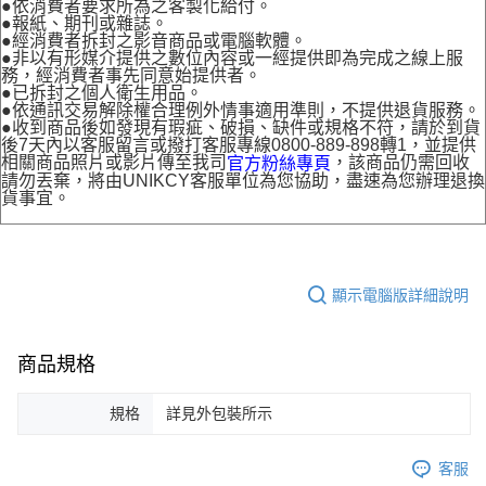
●依消費者要求所為之客製化給付。
●報紙、期刊或雜誌。
●經消費者拆封之影音商品或電腦軟體。
●非以有形媒介提供之數位內容或一經提供即為完成之線上服
務，經消費者事先同意始提供者。
●已拆封之個人衛生用品。
●依通訊交易解除權合理例外情事適用準則，不提供退貨服務。
●收到商品後如發現有瑕疵、破損、缺件或規格不符，請於到貨
後7天內以客服留言或撥打客服專線0800-889-898轉1，並提供
相關商品照片或影片傳至我司
，該商品仍需回收
官方粉絲專頁
請勿丟棄，將由UNIKCY客服單位為您協助，盡速為您辦理退換
貨事宜。
顯示電腦版詳細說明
商品規格
規格
詳見外包裝所示
客服