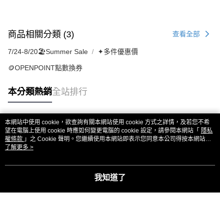
商品相關分類 (3)
查看全部
7/24-8/20🏖️Summer Sale
✦多件優惠價
🪙OPENPOINT點數換券
本分類熱銷
全站排行
本網站中使用 cookie，欲查詢有關本網站使用 cookie 方式之詳情，及若您不希
熱門標籤
望在電腦上使用 cookie 時應如何變更電腦的 cookie 設定，請參閱本網站「
隱私
權條款
」之 Cookie 聲明。您繼續使用本網站即表示您同意本公司得按本網站使
用條款之 Cookie 聲明使用 cookie。
了解更多 >
我知道了