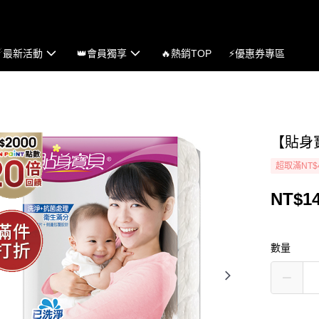
☄最新活動
👑會員獨享
🔥熱銷TOP
⚡優惠券專區
【貼身
超取滿NT$
NT$1
數量