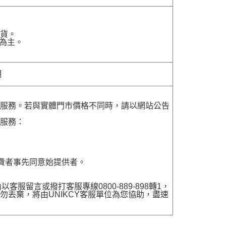
貨。
為主。
明
貨服務。若與實體門市價格不同時，請以網站公告
貨服務：
費者事先同意始提供者。
留言或撥打客服專線0800-889-898轉1，
勿丟棄，將由UNIKCY客服單位為您協助，盡速