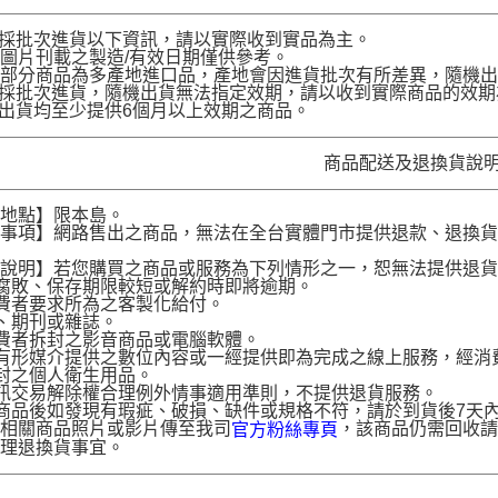
品採批次進貨以下資訊，請以實際收到實品為主。
圖片刊載之製造/有效日期僅供參考。
部分商品為多產地進口品，產地會因進貨批次有所差異，隨機出
品採批次進貨，隨機出貨無法指定效期，請以收到實際商品的效期
品出貨均至少提供6個月以上效期之商品。
商品配送及退換貨說
送地點】限本島。
意事項】網路售出之商品，無法在全台實體門市提供退款、退換
。
貨說明】若您購買之商品或服務為下列情形之一，恕無法提供退
腐敗、保存期限較短或解約時即將逾期。
費者要求所為之客製化給付。
、期刊或雜誌。
費者拆封之影音商品或電腦軟體。
有形媒介提供之數位內容或一經提供即為完成之線上服務，經消
封之個人衛生用品。
訊交易解除權合理例外情事適用準則，不提供退貨服務。
商品後如發現有瑕疵、破損、缺件或規格不符，請於到貨後7天內以客服
供相關商品照片或影片傳至我司
，該商品仍需回收請
官方粉絲專頁
辦理退換貨事宜。