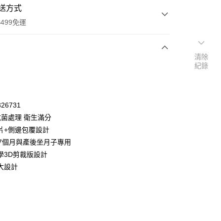
送方式
499免運
清除
紀錄
次付款
付款
26731
抗菌處理 衛生滿分
片+側邊包覆設計
~7個月與產後坐月子專用
學3D剪裁版設計
大設計
y