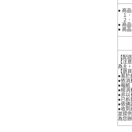
● 商
１．
２．
● 商
● 商
【配
【注
為主
【退
●易於
●依消
●報紙
●經消
●非以
●已拆
●依通
●收到
並提
為您