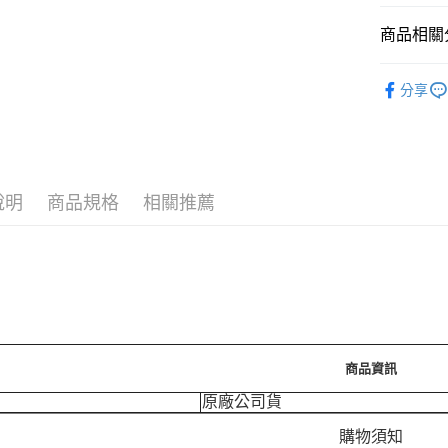
運送方式
商品相關分
7-11取
每筆NT$7
7/24-8/20
分享
🪙OPEN
付款後7-
每筆NT$7
⚡新品上市
宅配［需2
說明
商品規格
相關推薦
每筆NT$1
商品資訊
原廠公司貨
購物須知