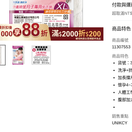
付款與運
超取滿NT$
付款方式
商品特色
icash Pay
商品編號
11307553
信用卡一
商品特色
超商取貨
貨號：3
洗淨+
LINE Pay
加長擋
Apple Pay
懷孕4
人體工
街口支付
腹部加
悠遊付
Google Pa
銷售重點
UNIKCY