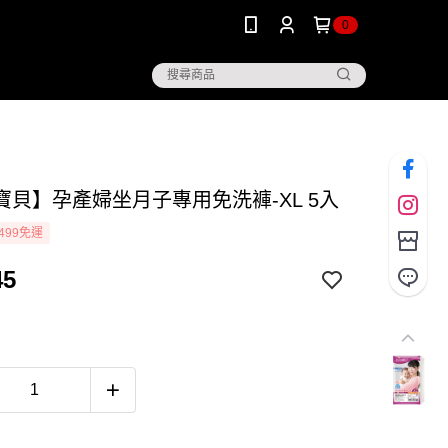
0
寶貝】孕產婦坐月子專用免洗褲-XL 5入
499免運
45