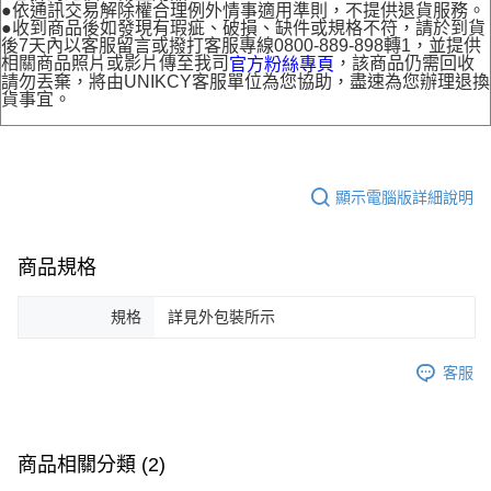
●依通訊交易解除權合理例外情事適用準則，不提供退貨服務。
●收到商品後如發現有瑕疵、破損、缺件或規格不符，請於到貨
後7天內以客服留言或撥打客服專線0800-889-898轉1，並提供
相關商品照片或影片傳至我司
，該商品仍需回收
官方粉絲專頁
請勿丟棄，將由UNIKCY客服單位為您協助，盡速為您辦理退換
貨事宜。
顯示電腦版詳細說明
商品規格
規格
詳見外包裝所示
客服
商品相關分類 (2)