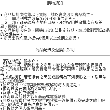
購物須知
● 商品採批次進貨以下資訊，請以實際收到實品為主。
１．圖片刊載之製造/有效日期僅供參考。
２．部分商品為多產地進口品，產地會因進貨批次有所差
異，隨機出貨。
● 商品採批次進貨，隨機出貨無法指定效期，請以收到實際商品
的效期為主。
● 商品出貨均至少提供6個月以上效期之商品。
商品配送及退換貨說明
【配送地點】限本島。
【注意事項】網路售出之商品，無法在全台實體門市提供退
款、退換貨服務。若與實體門市價格不同時，請以網站公告為
主。
【退貨說明】若您購買之商品或服務為下列情形之一，恕無法
提供退貨服務：
●易於腐敗、保存期限較短或解約時即將逾期。
●依消費者要求所為之客製化給付。
●報紙、期刊或雜誌。
●經消費者拆封之影音商品或電腦軟體。
●非以有形媒介提供之數位內容或一經提供即為完成之線上服
務，經消費者事先同意始提供者。
●已拆封之個人衛生用品。