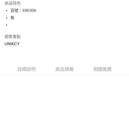
商品特色
LINE Pay
貨號：696306
無
Apple Pay
街口支付
銷售重點
悠遊付
UNIKCY
Google Pay
運送方式
詳細說明
商品規格
相關推薦
7-11取貨付款［需3-5個工作天不含預購商品］
每筆NT$70，滿NT$499(含以上)免運費
付款後7-11取貨［需3-5個工作天不含預購商品］
每筆NT$70，滿NT$499(含以上)免運費
宅配［需2-3個工作天不含預購商品］
每筆NT$100，滿NT$799(含以上)免運費