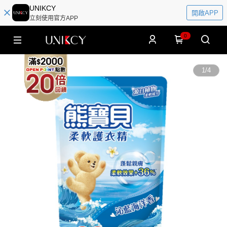
UNIKCY
開啟APP
立刻使用官方APP
0
1
/
4