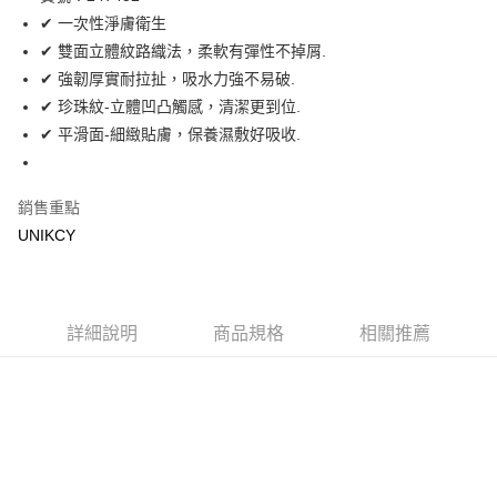
✔ 一次性淨膚衛生
Apple Pay
✔ 雙面立體紋路織法，柔軟有彈性不掉屑.
街口支付
✔ 強韌厚實耐拉扯，吸水力強不易破.
✔ 珍珠紋-立體凹凸觸感，清潔更到位.
悠遊付
✔ 平滑面-細緻貼膚，保養濕敷好吸收.
Google Pay
銷售重點
運送方式
UNIKCY
7-11取貨付款［需3-5個工作天不含預購商品］
每筆NT$70，滿NT$499(含以上)免運費
付款後7-11取貨［需3-5個工作天不含預購商品］
詳細說明
商品規格
相關推薦
每筆NT$70，滿NT$499(含以上)免運費
宅配［需2-3個工作天不含預購商品］
每筆NT$100，滿NT$799(含以上)免運費