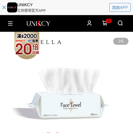
UNIKCY
開啟APP
立刻使用官方APP
0
1
/
6