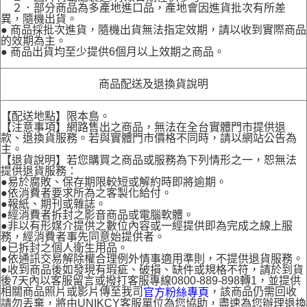
２．部分商品為多產地進口品，產地會因進貨批次有所差
異，隨機出貨。
● 商品採批次進貨，隨機出貨無法指定效期，請以收到實際商品
的效期為主。
● 商品出貨均至少提供6個月以上效期之商品。
商品配送及退換貨說明
【配送地點】限本島。
【注意事項】網路售出之商品，無法在全台實體門市提供退
款、退換貨服務。若與實體門市價格不同時，請以網站公告為
主。
【退貨說明】若您購買之商品或服務為下列情形之一，恕無法
提供退貨服務：
●易於腐敗、保存期限較短或解約時即將逾期。
●依消費者要求所為之客製化給付。
●報紙、期刊或雜誌。
●經消費者拆封之影音商品或電腦軟體。
●非以有形媒介提供之數位內容或一經提供即為完成之線上服
務，經消費者事先同意始提供者。
●已拆封之個人衛生用品。
●依通訊交易解除權合理例外情事適用準則，不提供退貨服務。
●收到商品後如發現有瑕疵、破損、缺件或規格不符，請於到貨
後7天內以客服留言或撥打客服專線0800-889-898轉1，並提供
相關商品照片或影片傳至我司
，該商品仍需回收
官方粉絲專頁
請勿丟棄，將由UNIKCY客服單位為您協助，盡速為您辦理退換