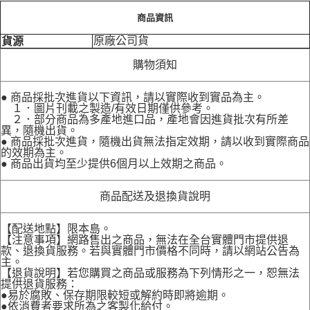
商品資訊
原廠公司貨
貨源
購物須知
● 商品採批次進貨以下資訊，請以實際收到實品為主。
１．圖片刊載之製造/有效日期僅供參考。
２．部分商品為多產地進口品，產地會因進貨批次有所差
異，隨機出貨。
● 商品採批次進貨，隨機出貨無法指定效期，請以收到實際商品
的效期為主。
● 商品出貨均至少提供6個月以上效期之商品。
商品配送及退換貨說明
【配送地點】限本島。
【注意事項】網路售出之商品，無法在全台實體門市提供退
款、退換貨服務。若與實體門市價格不同時，請以網站公告為
主。
【退貨說明】若您購買之商品或服務為下列情形之一，恕無法
提供退貨服務：
●易於腐敗、保存期限較短或解約時即將逾期。
●依消費者要求所為之客製化給付。