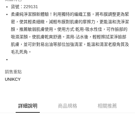
LINE Pay
貨號：229131
柔膚純淨潔顏新體驗！利用獨特的編織工藝，將布膜調整更為緊
Apple Pay
密，使其輕柔細緻，減輕布膜對肌膚的摩擦力，更能溫和洗淨潔
街口支付
顏，推薦敏弱肌膚使用。使用方式:乾用-吸水性佳，可作臉部的
吸濕潔顏，使肌膚乾爽舒適。濕用-沾水後，輕輕擦拭潔淨臉部
悠遊付
肌膚，並可針對易出油等部位加強清潔，能溫和清潔老廢角質及
Google Pay
毛孔死角。
運送方式
銷售重點
7-11取貨付款［需3-5個工作天不含預購商品］
UNIKCY
每筆NT$70，滿NT$499(含以上)免運費
付款後7-11取貨［需3-5個工作天不含預購商品］
每筆NT$70，滿NT$499(含以上)免運費
詳細說明
商品規格
相關推薦
宅配［需2-3個工作天不含預購商品］
每筆NT$100，滿NT$799(含以上)免運費