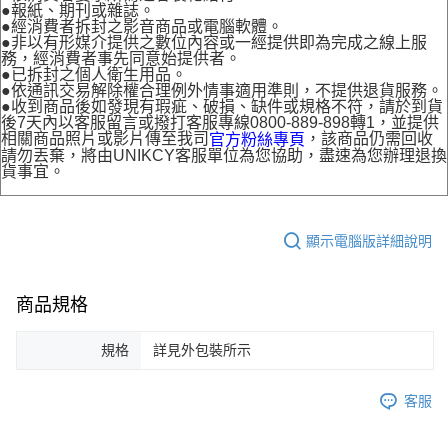
●報紙、期刊或雜誌。
●經消費者拆封之影音商品或電腦軟體。
●非以有形媒介提供之數位內容或一經提供即為完成之線上服
務，經消費者事先同意始提供者。
●已拆封之個人衛生用品。
●依通訊交易解除權合理例外情事適用準則，不提供退貨服務。
●收到商品後如發現有瑕疵、破損、缺件或規格不符，請於到貨
後7天內以客服留言或撥打客服專線0800-889-898轉1，並提供
相關商品照片或影片傳至我司
，該商品仍需回收
官方粉絲專頁
請勿丟棄，將由UNIKCY客服單位為您協助，盡速為您辦理退換
貨事宜。
顯示電腦版詳細說明
商品規格
規格
詳見外包裝所示
客服