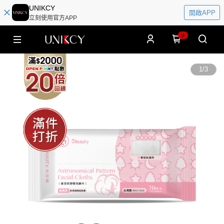
UNIKCY
開啟APP
立刻使用官方APP
0
1
/
3