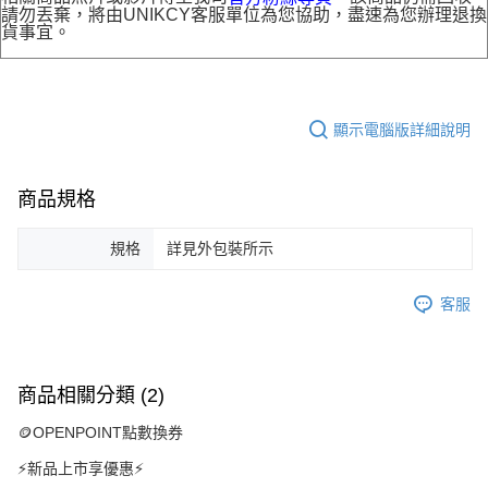
請勿丟棄，將由UNIKCY客服單位為您協助，盡速為您辦理退換
貨事宜。
顯示電腦版詳細說明
商品規格
規格
詳見外包裝所示
客服
商品相關分類 (2)
🪙OPENPOINT點數換券
⚡新品上市享優惠⚡