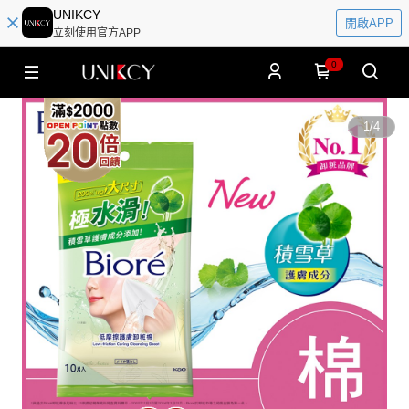
UNIKCY
開啟APP
立刻使用官方APP
0
1
/
4