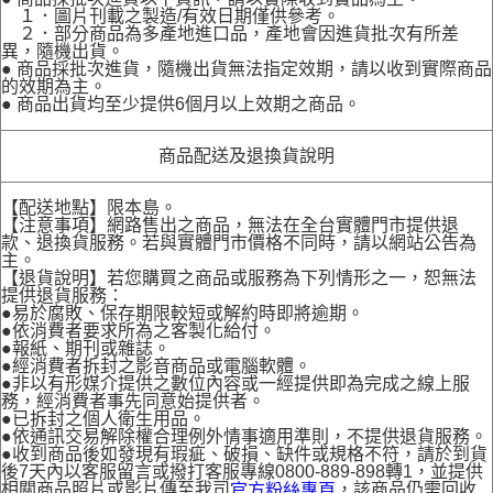
１．圖片刊載之製造/有效日期僅供參考。
２．部分商品為多產地進口品，產地會因進貨批次有所差
異，隨機出貨。
● 商品採批次進貨，隨機出貨無法指定效期，請以收到實際商品
的效期為主。
● 商品出貨均至少提供6個月以上效期之商品。
商品配送及退換貨說明
【配送地點】限本島。
【注意事項】網路售出之商品，無法在全台實體門市提供退
款、退換貨服務。若與實體門市價格不同時，請以網站公告為
主。
【退貨說明】若您購買之商品或服務為下列情形之一，恕無法
提供退貨服務：
●易於腐敗、保存期限較短或解約時即將逾期。
●依消費者要求所為之客製化給付。
●報紙、期刊或雜誌。
●經消費者拆封之影音商品或電腦軟體。
●非以有形媒介提供之數位內容或一經提供即為完成之線上服
務，經消費者事先同意始提供者。
●已拆封之個人衛生用品。
●依通訊交易解除權合理例外情事適用準則，不提供退貨服務。
●收到商品後如發現有瑕疵、破損、缺件或規格不符，請於到貨
後7天內以客服留言或撥打客服專線0800-889-898轉1，並提供
相關商品照片或影片傳至我司
，該商品仍需回收
官方粉絲專頁