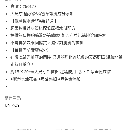
LINE Pay
貨號：250172
大尺寸 極水滑!積雪草護膚成分添加
Apple Pay
【低摩擦水滑! 輕柔舒適!】
街口支付
超柔軟棉片材質搭配低摩擦水滑配方
提供無負擔的絲滑舒適體驗! 能溫和並迅速地溶解粧容
悠遊付
不需要多次來回擦拭，減少對肌膚的拉扯!
Google Pay
【含積雪草養膚成分】
在徹底卸淨粧容的同時 保護並強化妳肌膚的天然屏障 溫和地帶
運送方式
走每日粧容！
7-11取貨付款［需3-5個工作天不含預購商品］
約15 X 20cm大尺寸卸粧棉 建議使用1張，卸淨全臉底粧
●潔淨水漾花香 ●無油添加 ●無色素添加
每筆NT$70，滿NT$499(含以上)免運費
付款後7-11取貨［需3-5個工作天不含預購商品］
每筆NT$70，滿NT$499(含以上)免運費
銷售重點
UNIKCY
宅配［需2-3個工作天不含預購商品］
每筆NT$100，滿NT$799(含以上)免運費