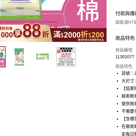
付款與運
超取滿NT$
付款方式
商品特色
icash Pay
商品編號
11302077
信用卡一
商品特色
超商取貨
貨號：2
大尺寸
LINE Pay
【低摩擦
Apple Pay
超柔軟
提供無
街口支付
不需要
悠遊付
【含積
在徹底
Google Pa
走每日