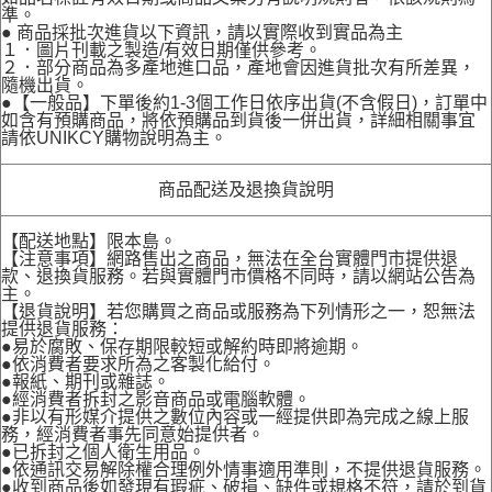
準。
● 商品採批次進貨以下資訊，請以實際收到實品為主
１．圖片刊載之製造/有效日期僅供參考。
２．部分商品為多產地進口品，產地會因進貨批次有所差異，
隨機出貨。
●【一般品】下單後約1-3個工作日依序出貨(不含假日)，訂單中
如含有預購商品，將依預購品到貨後一併出貨，詳細相關事宜
請依UNIKCY購物說明為主。
商品配送及退換貨說明
【配送地點】限本島。
【注意事項】網路售出之商品，無法在全台實體門市提供退
款、退換貨服務。若與實體門市價格不同時，請以網站公告為
主。
【退貨說明】若您購買之商品或服務為下列情形之一，恕無法
提供退貨服務：
●易於腐敗、保存期限較短或解約時即將逾期。
●依消費者要求所為之客製化給付。
●報紙、期刊或雜誌。
●經消費者拆封之影音商品或電腦軟體。
●非以有形媒介提供之數位內容或一經提供即為完成之線上服
務，經消費者事先同意始提供者。
●已拆封之個人衛生用品。
●依通訊交易解除權合理例外情事適用準則，不提供退貨服務。
●收到商品後如發現有瑕疵、破損、缺件或規格不符，請於到貨