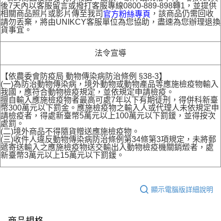
後7天內以客服留言或撥打客服專線0800-889-898轉1，並提供
相關商品照片或影片傳至我司
，該商品仍需回收
官方粉絲專頁
請勿丟棄，將由UNIKCY客服單位為您協助，盡速為您辦理退換
貨事宜。
法令宣導
【依農委會防疫局 動物傳染病防治條例 §38-3】
(一)為防治動物傳染病，境外動物或動物產品等應施檢疫物輸入
我國，應符合動物檢疫規定，並依規定申請檢疫。
擅自輸入應施檢疫物者最高可處7年以下有期徒刑，得併科新臺
幣300萬元以下罰金。應施檢疫物之輸入人或代理人未依規定申
請檢疫者，得處新臺幣5萬元以上100萬元以下罰鍰，並得按次
處罰。
(二)境外商品不得隨貨贈送應施檢疫物。
(三)收件人違反動物傳染病防治條例第34條第3項規定，未將郵
遞寄送輸入之應施檢疫物送交輸出入動物檢疫機關銷燬者，處
新臺幣3萬元以上15萬元以下罰鍰。
顯示電腦版詳細說明