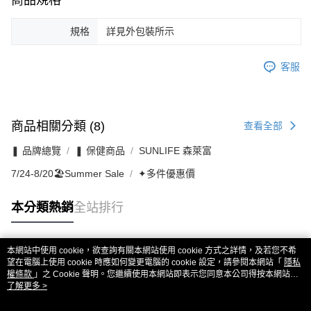
商品規格
規格
詳見外包裝所示
客服
商品相關分類 (8)
查看全部
❚ 品牌總覽
❚ 保健商品
SUNLIFE 森萊富
7/24-8/20🏖️Summer Sale
✦多件優惠價
本分類熱銷
全站排行
本網站中使用 cookie，欲查詢有關本網站使用 cookie 方式之詳情，及若您不希
熱門標籤
望在電腦上使用 cookie 時應如何變更電腦的 cookie 設定，請參閱本網站「
隱私
權條款
」之 Cookie 聲明。您繼續使用本網站即表示您同意本公司得按本網站使
用條款之 Cookie 聲明使用 cookie。
了解更多 >