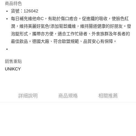
商品特色
LINE Pay
貨號：126042
每⽇補充維他命C，有助於傷⼝癒合。促進鐵的吸收，使臉色紅
Apple Pay
潤，維持美麗好氣⾊!添加菊苣纖維，維持腸道健康的好朋友。發
街口支付
泡錠形式，攜帶亦⽅便，適合⼯作忙碌者、外食族群及年⻑者的
最佳飲品。德國⼤廠、符合歐盟規範、品質安⼼有保障。
悠遊付
Google Pay
銷售重點
UNIKCY
運送方式
7-11取貨付款［需3-5個工作天不含預購商品］
每筆NT$70，滿NT$499(含以上)免運費
詳細說明
商品規格
相關推薦
付款後7-11取貨［需3-5個工作天不含預購商品］
每筆NT$70，滿NT$499(含以上)免運費
宅配［需2-3個工作天不含預購商品］
每筆NT$100，滿NT$799(含以上)免運費