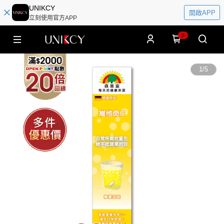
UNIKCY
開啟APP
立刻使用官方APP
0
1
/
5