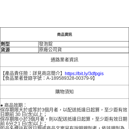
商品資訊
發泡錠
劑型
原廠公司貨
貨源
通路業者資訊
【產品責任險：詳見商店簡介】
https://bit.ly/3dfpgis
【食品業者登錄字號：A-189589328-00379-9】
購物須知
● 商品效期：
保存期限大於或等於3個月者，以配送抵達日起算，至少距有效
日期前 30 日(含)以上；
保存期限小於3個月者，則以配送抵達日起算，至少距有效日期
前 6分之1 日(含)以上；
如品名標註有效日期或商品文案另有說明規則者，依該規則為