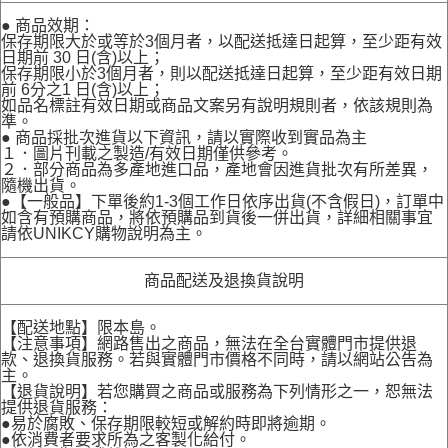
● 商品效期：
保存期限大於或等於3個月者，以配送抵達日起算，至少距有效
日期前 30 日(含)以上；
保存期限小於3個月者，則以配送抵達日起算，至少距有效日期
前 6分之1 日(含)以上；
如品名標註有效日期或商品文案另有說明規則者，依該規則為
準。
● 商品採批次進貨以下資訊，請以實際收到實品為主
１．圖片刊載之製造/有效日期僅供參考。
２．部分商品為多產地進口品，產地會因進貨批次有所差異，
隨機出貨。
●【一般品】下單後約1-3個工作日依序出貨(不含假日)，訂單中
如含有預購商品，將依預購品到貨後一併出貨，詳細相關事宜
請依UNIKCY購物說明為主。
商品配送及退換貨說明
【配送地點】限本島。
【注意事項】網路售出之商品，無法在全台實體門市提供退
款、退換貨服務。若與實體門市價格不同時，請以網站公告為
主。
【退貨說明】若您購買之商品或服務為下列情形之一，恕無法
提供退貨服務：
●易於腐敗、保存期限較短或解約時即將逾期。
●依消費者要求所為之客製化給付。