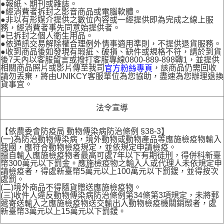
●報紙、期刊或雜誌。
●經消費者拆封之影音商品或電腦軟體。
●非以有形媒介提供之數位內容或一經提供即為完成之線上服
務，經消費者事先同意始提供者。
●已拆封之個人衛生用品。
●依通訊交易解除權合理例外情事適用準則，不提供退貨服務。
●收到商品後如發現有瑕疵、破損、缺件或規格不符，請於到貨
後7天內以客服留言或撥打客服專線0800-889-898轉1，並提供
相關商品照片或影片傳至我司
，該商品仍需回收
官方粉絲專頁
請勿丟棄，將由UNIKCY客服單位為您協助，盡速為您辦理退換
貨事宜。
法令宣導
【依農委會防疫局 動物傳染病防治條例 §38-3】
(一)為防治動物傳染病，境外動物或動物產品等應施檢疫物輸入
我國，應符合動物檢疫規定，並依規定申請檢疫。
擅自輸入應施檢疫物者最高可處7年以下有期徒刑，得併科新臺
幣300萬元以下罰金。應施檢疫物之輸入人或代理人未依規定申
請檢疫者，得處新臺幣5萬元以上100萬元以下罰鍰，並得按次
處罰。
(二)境外商品不得隨貨贈送應施檢疫物。
(三)收件人違反動物傳染病防治條例第34條第3項規定，未將郵
遞寄送輸入之應施檢疫物送交輸出入動物檢疫機關銷燬者，處
新臺幣3萬元以上15萬元以下罰鍰。