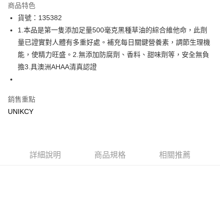
商品特色
LINE Pay
貨號：135382
1.本品是第一隻添加足量500毫克黑種草油的綜合維他命，此劑
Apple Pay
量已證實對人體有多重好處。補充每日關鍵營養素，調節生理機
街口支付
能，使精力旺盛。2.無添加防腐劑、香料、甜味劑等，安全無負
擔3.具澳洲AHAA清真認證
悠遊付
Google Pay
銷售重點
UNIKCY
運送方式
7-11取貨付款［需3-5個工作天不含預購商品］
每筆NT$70，滿NT$499(含以上)免運費
詳細說明
商品規格
相關推薦
付款後7-11取貨［需3-5個工作天不含預購商品］
每筆NT$70，滿NT$499(含以上)免運費
宅配［需2-3個工作天不含預購商品］
每筆NT$100，滿NT$799(含以上)免運費