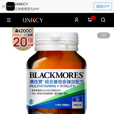
UNIKCY
開啟APP
立刻使用官方APP
0
1
/
3